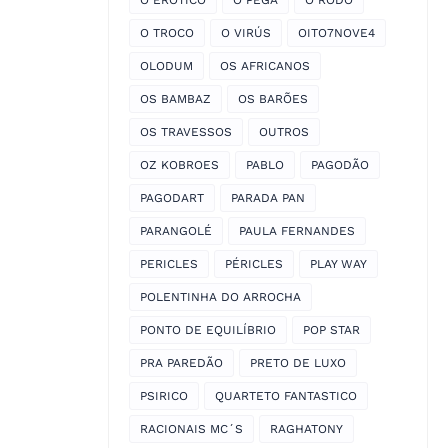
O EROTICO
O PEGA
O RODO
O TROCO
O VIRÚS
OITO7NOVE4
OLODUM
OS AFRICANOS
OS BAMBAZ
OS BARÕES
OS TRAVESSOS
OUTROS
OZ KOBROES
PABLO
PAGODÃO
PAGODART
PARADA PAN
PARANGOLÉ
PAULA FERNANDES
PERICLES
PÉRICLES
PLAY WAY
POLENTINHA DO ARROCHA
PONTO DE EQUILÍBRIO
POP STAR
PRA PAREDÃO
PRETO DE LUXO
PSIRICO
QUARTETO FANTASTICO
RACIONAIS MC´S
RAGHATONY