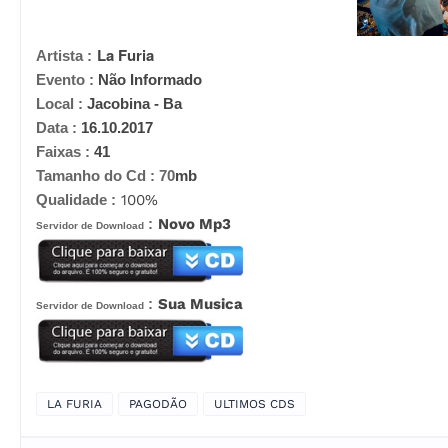
La Furia
Artista :
Evento :
Não Informado
Local :
Jacobina - Ba
Data :
16.10.2017
Faixas :
41
Tamanho do Cd :
70
mb
Qualidade :
100%
:
Novo Mp3
Servidor de Download
:
Sua Musica
Servidor de Download
LA FURIA
PAGODÃO
ULTIMOS CDS