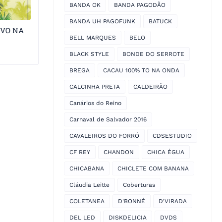
BANDA OK
BANDA PAGODÃO
BANDA UH PAGOFUNK
BATUCK
IVO NA
BELL MARQUES
BELO
BLACK STYLE
BONDE DO SERROTE
BREGA
CACAU 100% TO NA ONDA
CALCINHA PRETA
CALDEIRÃO
Canários do Reino
Carnaval de Salvador 2016
CAVALEIROS DO FORRÓ
CDSESTUDIO
CF REY
CHANDON
CHICA ÉGUA
CHICABANA
CHICLETE COM BANANA
Cláudia Leitte
Coberturas
COLETANEA
D'BONNÉ
D'VIRADA
DEL LED
DISKDELICIA
DVDS