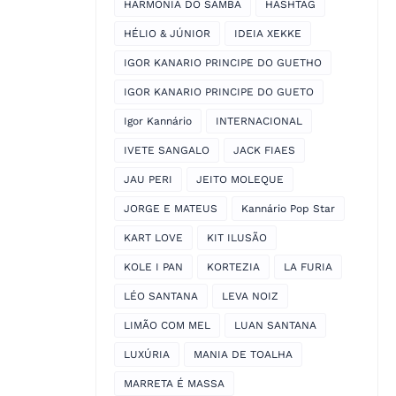
HARMONIA DO SAMBA
HASHTAG
HÉLIO & JÚNIOR
IDEIA XEKKE
IGOR KANARIO PRINCIPE DO GUETHO
IGOR KANARIO PRINCIPE DO GUETO
Igor Kannário
INTERNACIONAL
IVETE SANGALO
JACK FIAES
JAU PERI
JEITO MOLEQUE
JORGE E MATEUS
Kannário Pop Star
KART LOVE
KIT ILUSÃO
KOLE I PAN
KORTEZIA
LA FURIA
LÉO SANTANA
LEVA NOIZ
LIMÃO COM MEL
LUAN SANTANA
LUXÚRIA
MANIA DE TOALHA
MARRETA É MASSA