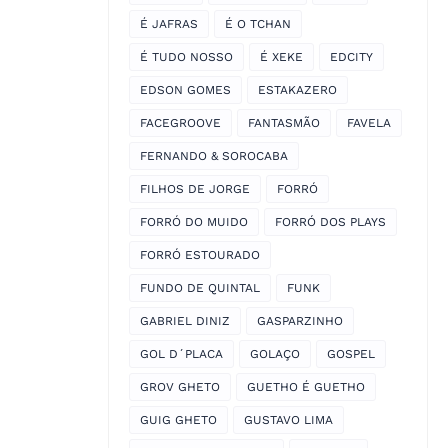
É JAFRAS
É O TCHAN
É TUDO NOSSO
É XEKE
EDCITY
EDSON GOMES
ESTAKAZERO
FACEGROOVE
FANTASMÃO
FAVELA
FERNANDO & SOROCABA
FILHOS DE JORGE
FORRÓ
FORRÓ DO MUIDO
FORRÓ DOS PLAYS
FORRÓ ESTOURADO
FUNDO DE QUINTAL
FUNK
GABRIEL DINIZ
GASPARZINHO
GOL D´PLACA
GOLAÇO
GOSPEL
GROV GHETO
GUETHO É GUETHO
GUIG GHETO
GUSTAVO LIMA