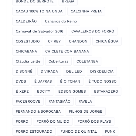
BONDE DO SERROTE
BREGA
CACAU 100% TO NA ONDA
CALCINHA PRETA
CALDEIRÃO
Canários do Reino
Carnaval de Salvador 2016
CAVALEIROS DO FORRÓ
CDSESTUDIO
CF REY
CHANDON
CHICA ÉGUA
CHICABANA
CHICLETE COM BANANA
Cláudia Leitte
Coberturas
COLETANEA
D'BONNÉ
D'VIRADA
DEL LED
DISKDELICIA
DVDS
É JAFRAS
É O TCHAN
É TUDO NOSSO
É XEKE
EDCITY
EDSON GOMES
ESTAKAZERO
FACEGROOVE
FANTASMÃO
FAVELA
FERNANDO & SOROCABA
FILHOS DE JORGE
FORRÓ
FORRÓ DO MUIDO
FORRÓ DOS PLAYS
FORRÓ ESTOURADO
FUNDO DE QUINTAL
FUNK