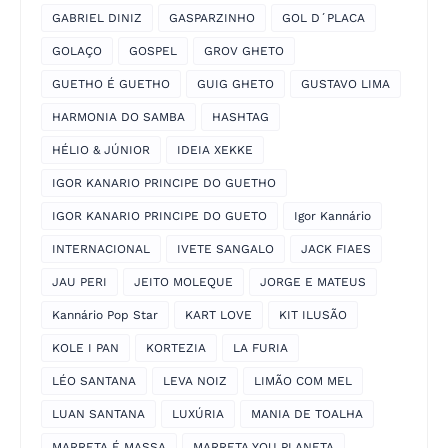
GABRIEL DINIZ
GASPARZINHO
GOL D´PLACA
GOLAÇO
GOSPEL
GROV GHETO
GUETHO É GUETHO
GUIG GHETO
GUSTAVO LIMA
HARMONIA DO SAMBA
HASHTAG
HÉLIO & JÚNIOR
IDEIA XEKKE
IGOR KANARIO PRINCIPE DO GUETHO
IGOR KANARIO PRINCIPE DO GUETO
Igor Kannário
INTERNACIONAL
IVETE SANGALO
JACK FIAES
JAU PERI
JEITO MOLEQUE
JORGE E MATEUS
Kannário Pop Star
KART LOVE
KIT ILUSÃO
KOLE I PAN
KORTEZIA
LA FURIA
LÉO SANTANA
LEVA NOIZ
LIMÃO COM MEL
LUAN SANTANA
LUXÚRIA
MANIA DE TOALHA
MARRETA É MASSA
MARRETA YOU PLANETA