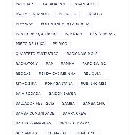
PAGODART
PARADA PAN
PARANGOLÉ
PAULA FERNANDES
PERICLES
PÉRICLES
PLAY WAY
POLENTINHA DO ARROCHA
PONTO DE EQUILÍBRIO
POP STAR
PRA PAREDÃO
PRETO DE LUXO
PSIRICO
QUARTETO FANTASTICO
RACIONAIS MC´S
RAGHATONY
RAP
RAPINA
RARO SWING
REGGAE
REI DA CACIMBINHA
RELIQUIA
RITMO ZIKA
RONY SANTANA
RUBINHO MSB
SAIA RODADA
SAIDDY BAMBA
SALVADOR FEST 2015
SAMBA
SAMBA CHIC
SAMBA COMUNIDADE
SAMPA CREW
SAULO FERNANDES
SENTE O DRAMA
SERTANEJO
SEU MAXIXE
SHAK STYLE