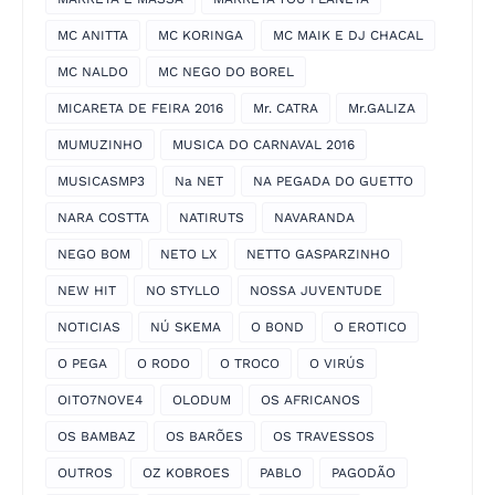
MC ANITTA
MC KORINGA
MC MAIK E DJ CHACAL
MC NALDO
MC NEGO DO BOREL
MICARETA DE FEIRA 2016
Mr. CATRA
Mr.GALIZA
MUMUZINHO
MUSICA DO CARNAVAL 2016
MUSICASMP3
Na NET
NA PEGADA DO GUETTO
NARA COSTTA
NATIRUTS
NAVARANDA
NEGO BOM
NETO LX
NETTO GASPARZINHO
NEW HIT
NO STYLLO
NOSSA JUVENTUDE
NOTICIAS
NÚ SKEMA
O BOND
O EROTICO
O PEGA
O RODO
O TROCO
O VIRÚS
OITO7NOVE4
OLODUM
OS AFRICANOS
OS BAMBAZ
OS BARÕES
OS TRAVESSOS
OUTROS
OZ KOBROES
PABLO
PAGODÃO