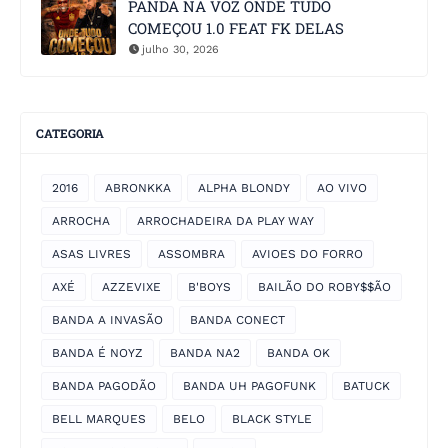
PANDA NA VOZ ONDE TUDO
COMEÇOU 1.0 FEAT FK DELAS
julho 30, 2026
CATEGORIA
2016
ABRONKKA
ALPHA BLONDY
AO VIVO
ARROCHA
ARROCHADEIRA DA PLAY WAY
ASAS LIVRES
ASSOMBRA
AVIOES DO FORRO
AXÉ
AZZEVIXE
B'BOYS
BAILÃO DO ROBY$$ÃO
BANDA A INVASÃO
BANDA CONECT
BANDA É NOYZ
BANDA NA2
BANDA OK
BANDA PAGODÃO
BANDA UH PAGOFUNK
BATUCK
BELL MARQUES
BELO
BLACK STYLE