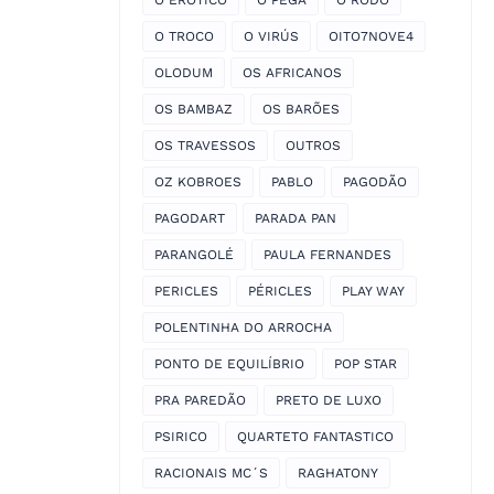
O EROTICO
O PEGA
O RODO
O TROCO
O VIRÚS
OITO7NOVE4
OLODUM
OS AFRICANOS
OS BAMBAZ
OS BARÕES
OS TRAVESSOS
OUTROS
OZ KOBROES
PABLO
PAGODÃO
PAGODART
PARADA PAN
PARANGOLÉ
PAULA FERNANDES
PERICLES
PÉRICLES
PLAY WAY
POLENTINHA DO ARROCHA
PONTO DE EQUILÍBRIO
POP STAR
PRA PAREDÃO
PRETO DE LUXO
PSIRICO
QUARTETO FANTASTICO
RACIONAIS MC´S
RAGHATONY