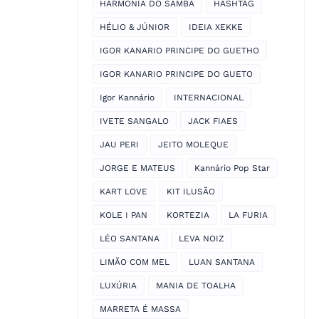
HARMONIA DO SAMBA
HASHTAG
HÉLIO & JÚNIOR
IDEIA XEKKE
IGOR KANARIO PRINCIPE DO GUETHO
IGOR KANARIO PRINCIPE DO GUETO
Igor Kannário
INTERNACIONAL
IVETE SANGALO
JACK FIAES
JAU PERI
JEITO MOLEQUE
JORGE E MATEUS
Kannário Pop Star
KART LOVE
KIT ILUSÃO
KOLE I PAN
KORTEZIA
LA FURIA
LÉO SANTANA
LEVA NOIZ
LIMÃO COM MEL
LUAN SANTANA
LUXÚRIA
MANIA DE TOALHA
MARRETA É MASSA