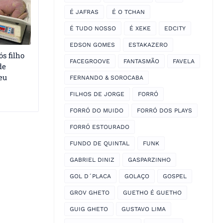
É JAFRAS
É O TCHAN
É TUDO NOSSO
É XEKE
EDCITY
EDSON GOMES
ESTAKAZERO
s filho
FACEGROOVE
FANTASMÃO
FAVELA
de
eu
FERNANDO & SOROCABA
FILHOS DE JORGE
FORRÓ
FORRÓ DO MUIDO
FORRÓ DOS PLAYS
FORRÓ ESTOURADO
FUNDO DE QUINTAL
FUNK
GABRIEL DINIZ
GASPARZINHO
GOL D´PLACA
GOLAÇO
GOSPEL
GROV GHETO
GUETHO É GUETHO
GUIG GHETO
GUSTAVO LIMA