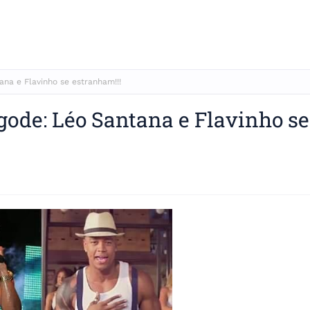
na e Flavinho se estranham!!!
gode: Léo Santana e Flavinho se