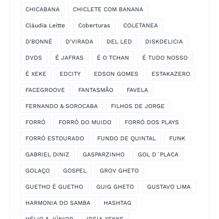
CHICABANA
CHICLETE COM BANANA
Cláudia Leitte
Coberturas
COLETANEA
D'BONNÉ
D'VIRADA
DEL LED
DISKDELICIA
DVDS
É JAFRAS
É O TCHAN
É TUDO NOSSO
É XEKE
EDCITY
EDSON GOMES
ESTAKAZERO
FACEGROOVE
FANTASMÃO
FAVELA
FERNANDO & SOROCABA
FILHOS DE JORGE
FORRÓ
FORRÓ DO MUIDO
FORRÓ DOS PLAYS
FORRÓ ESTOURADO
FUNDO DE QUINTAL
FUNK
GABRIEL DINIZ
GASPARZINHO
GOL D´PLACA
GOLAÇO
GOSPEL
GROV GHETO
GUETHO É GUETHO
GUIG GHETO
GUSTAVO LIMA
HARMONIA DO SAMBA
HASHTAG
HÉLIO & JÚNIOR
IDEIA XEKKE