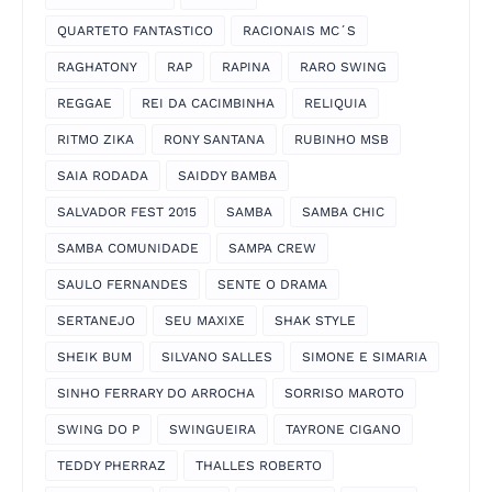
QUARTETO FANTASTICO
RACIONAIS MC´S
RAGHATONY
RAP
RAPINA
RARO SWING
REGGAE
REI DA CACIMBINHA
RELIQUIA
RITMO ZIKA
RONY SANTANA
RUBINHO MSB
SAIA RODADA
SAIDDY BAMBA
SALVADOR FEST 2015
SAMBA
SAMBA CHIC
SAMBA COMUNIDADE
SAMPA CREW
SAULO FERNANDES
SENTE O DRAMA
SERTANEJO
SEU MAXIXE
SHAK STYLE
SHEIK BUM
SILVANO SALLES
SIMONE E SIMARIA
SINHO FERRARY DO ARROCHA
SORRISO MAROTO
SWING DO P
SWINGUEIRA
TAYRONE CIGANO
TEDDY PHERRAZ
THALLES ROBERTO