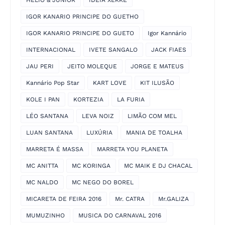
IGOR KANARIO PRINCIPE DO GUETHO
IGOR KANARIO PRINCIPE DO GUETO
Igor Kannário
INTERNACIONAL
IVETE SANGALO
JACK FIAES
JAU PERI
JEITO MOLEQUE
JORGE E MATEUS
Kannário Pop Star
KART LOVE
KIT ILUSÃO
KOLE I PAN
KORTEZIA
LA FURIA
LÉO SANTANA
LEVA NOIZ
LIMÃO COM MEL
LUAN SANTANA
LUXÚRIA
MANIA DE TOALHA
MARRETA É MASSA
MARRETA YOU PLANETA
MC ANITTA
MC KORINGA
MC MAIK E DJ CHACAL
MC NALDO
MC NEGO DO BOREL
MICARETA DE FEIRA 2016
Mr. CATRA
Mr.GALIZA
MUMUZINHO
MUSICA DO CARNAVAL 2016