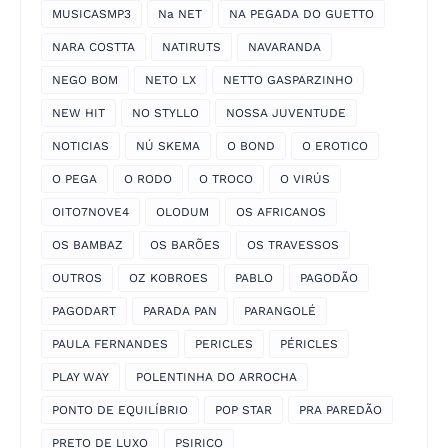
MUSICASMP3
Na NET
NA PEGADA DO GUETTO
NARA COSTTA
NATIRUTS
NAVARANDA
NEGO BOM
NETO LX
NETTO GASPARZINHO
NEW HIT
NO STYLLO
NOSSA JUVENTUDE
NOTICIAS
NÚ SKEMA
O BOND
O EROTICO
O PEGA
O RODO
O TROCO
O VIRÚS
OITO7NOVE4
OLODUM
OS AFRICANOS
OS BAMBAZ
OS BARÕES
OS TRAVESSOS
OUTROS
OZ KOBROES
PABLO
PAGODÃO
PAGODART
PARADA PAN
PARANGOLÉ
PAULA FERNANDES
PERICLES
PÉRICLES
PLAY WAY
POLENTINHA DO ARROCHA
PONTO DE EQUILÍBRIO
POP STAR
PRA PAREDÃO
PRETO DE LUXO
PSIRICO