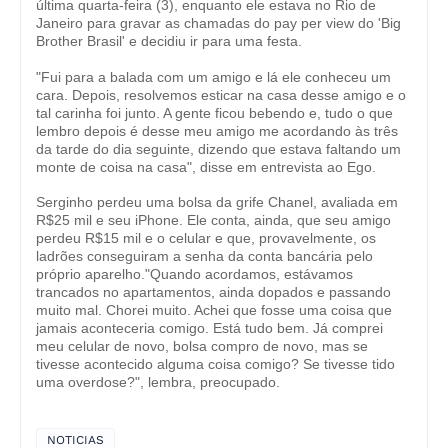
última quarta-feira (3), enquanto ele estava no Rio de
Janeiro para gravar as chamadas do pay per view do 'Big
Brother Brasil' e decidiu ir para uma festa.
"Fui para a balada com um amigo e lá ele conheceu um
cara. Depois, resolvemos esticar na casa desse amigo e o
tal carinha foi junto. A gente ficou bebendo e, tudo o que
lembro depois é desse meu amigo me acordando às três
da tarde do dia seguinte, dizendo que estava faltando um
monte de coisa na casa", disse em entrevista ao Ego.
Serginho perdeu uma bolsa da grife Chanel, avaliada em
R$25 mil e seu iPhone. Ele conta, ainda, que seu amigo
perdeu R$15 mil e o celular e que, provavelmente, os
ladrões conseguiram a senha da conta bancária pelo
próprio aparelho."Quando acordamos, estávamos
trancados no apartamentos, ainda dopados e passando
muito mal. Chorei muito. Achei que fosse uma coisa que
jamais aconteceria comigo. Está tudo bem. Já comprei
meu celular de novo, bolsa compro de novo, mas se
tivesse acontecido alguma coisa comigo? Se tivesse tido
uma overdose?", lembra, preocupado.
NOTICIAS