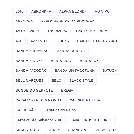
2016
ABRONKKA
ALPHA BLONDY
AO VIVO
ARROCHA
ARROCHADEIRA DA PLAY WAY
ASAS LIVRES
ASSOMBRA
AVIOES DO FORRO
AXÉ
AZZEVIXE
B'BOYS
BAILÃO DO ROBY$$ÃO
BANDA A INVASÃO
BANDA CONECT
BANDA É NOYZ
BANDA NA2
BANDA OK
BANDA PAGODÃO
BANDA UH PAGOFUNK
BATUCK
BELL MARQUES
BELO
BLACK STYLE
BONDE DO SERROTE
BREGA
CACAU 100% TO NA ONDA
CALCINHA PRETA
CALDEIRÃO
Canários do Reino
Carnaval de Salvador 2016
CAVALEIROS DO FORRÓ
CDSESTUDIO
CF REY
CHANDON
CHICA ÉGUA