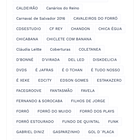
CALDEIRÃO
Canários do Reino
Carnaval de Salvador 2016
CAVALEIROS DO FORRÓ
CDSESTUDIO
CF REY
CHANDON
CHICA ÉGUA
CHICABANA
CHICLETE COM BANANA
Cláudia Leitte
Coberturas
COLETANEA
D'BONNÉ
D'VIRADA
DEL LED
DISKDELICIA
DVDS
É JAFRAS
É O TCHAN
É TUDO NOSSO
É XEKE
EDCITY
EDSON GOMES
ESTAKAZERO
FACEGROOVE
FANTASMÃO
FAVELA
FERNANDO & SOROCABA
FILHOS DE JORGE
FORRÓ
FORRÓ DO MUIDO
FORRÓ DOS PLAYS
FORRÓ ESTOURADO
FUNDO DE QUINTAL
FUNK
GABRIEL DINIZ
GASPARZINHO
GOL D´PLACA