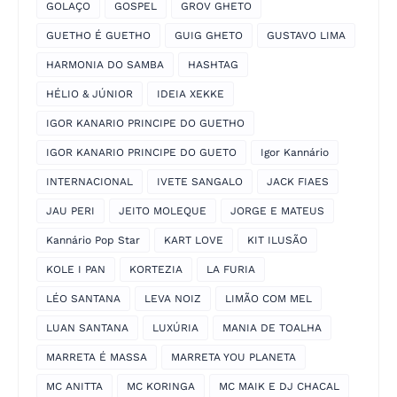
GOLAÇO
GOSPEL
GROV GHETO
GUETHO É GUETHO
GUIG GHETO
GUSTAVO LIMA
HARMONIA DO SAMBA
HASHTAG
HÉLIO & JÚNIOR
IDEIA XEKKE
IGOR KANARIO PRINCIPE DO GUETHO
IGOR KANARIO PRINCIPE DO GUETO
Igor Kannário
INTERNACIONAL
IVETE SANGALO
JACK FIAES
JAU PERI
JEITO MOLEQUE
JORGE E MATEUS
Kannário Pop Star
KART LOVE
KIT ILUSÃO
KOLE I PAN
KORTEZIA
LA FURIA
LÉO SANTANA
LEVA NOIZ
LIMÃO COM MEL
LUAN SANTANA
LUXÚRIA
MANIA DE TOALHA
MARRETA É MASSA
MARRETA YOU PLANETA
MC ANITTA
MC KORINGA
MC MAIK E DJ CHACAL