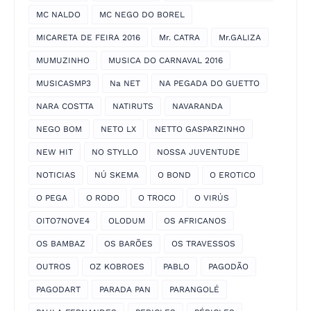
MC NALDO
MC NEGO DO BOREL
MICARETA DE FEIRA 2016
Mr. CATRA
Mr.GALIZA
MUMUZINHO
MUSICA DO CARNAVAL 2016
MUSICASMP3
Na NET
NA PEGADA DO GUETTO
NARA COSTTA
NATIRUTS
NAVARANDA
NEGO BOM
NETO LX
NETTO GASPARZINHO
NEW HIT
NO STYLLO
NOSSA JUVENTUDE
NOTICIAS
NÚ SKEMA
O BOND
O EROTICO
O PEGA
O RODO
O TROCO
O VIRÚS
OITO7NOVE4
OLODUM
OS AFRICANOS
OS BAMBAZ
OS BARÕES
OS TRAVESSOS
OUTROS
OZ KOBROES
PABLO
PAGODÃO
PAGODART
PARADA PAN
PARANGOLÉ