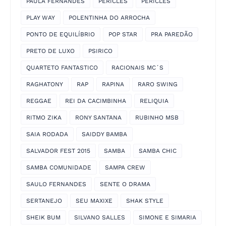
PAULA FERNANDES
PERICLES
PÉRICLES
PLAY WAY
POLENTINHA DO ARROCHA
PONTO DE EQUILÍBRIO
POP STAR
PRA PAREDÃO
PRETO DE LUXO
PSIRICO
QUARTETO FANTASTICO
RACIONAIS MC´S
RAGHATONY
RAP
RAPINA
RARO SWING
REGGAE
REI DA CACIMBINHA
RELIQUIA
RITMO ZIKA
RONY SANTANA
RUBINHO MSB
SAIA RODADA
SAIDDY BAMBA
SALVADOR FEST 2015
SAMBA
SAMBA CHIC
SAMBA COMUNIDADE
SAMPA CREW
SAULO FERNANDES
SENTE O DRAMA
SERTANEJO
SEU MAXIXE
SHAK STYLE
SHEIK BUM
SILVANO SALLES
SIMONE E SIMARIA