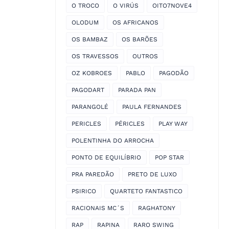
O TROCO
O VIRÚS
OITO7NOVE4
OLODUM
OS AFRICANOS
OS BAMBAZ
OS BARÕES
OS TRAVESSOS
OUTROS
OZ KOBROES
PABLO
PAGODÃO
PAGODART
PARADA PAN
PARANGOLÉ
PAULA FERNANDES
PERICLES
PÉRICLES
PLAY WAY
POLENTINHA DO ARROCHA
PONTO DE EQUILÍBRIO
POP STAR
PRA PAREDÃO
PRETO DE LUXO
PSIRICO
QUARTETO FANTASTICO
RACIONAIS MC´S
RAGHATONY
RAP
RAPINA
RARO SWING