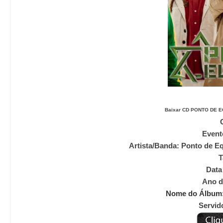
Baixar CD
PONTO DE E
G
Event
Artista/Banda: Ponto de Equilí
T
Data do Show:
Ano d
Nome do Álbum
Servidor 