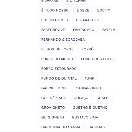
É JAFRAS
É O TCHAN
É TUDO NOSSO
É XEKE
EDCITY
EDSON GOMES
ESTAKAZERO
FACEGROOVE
FANTASMÃO
FAVELA
FERNANDO & SOROCABA
FILHOS DE JORGE
FORRÓ
FORRÓ DO MUIDO
FORRÓ DOS PLAYS
FORRÓ ESTOURADO
FUNDO DE QUINTAL
FUNK
GABRIEL DINIZ
GASPARZINHO
GOL D´PLACA
GOLAÇO
GOSPEL
GROV GHETO
GUETHO É GUETHO
GUIG GHETO
GUSTAVO LIMA
HARMONIA DO SAMBA
HASHTAG