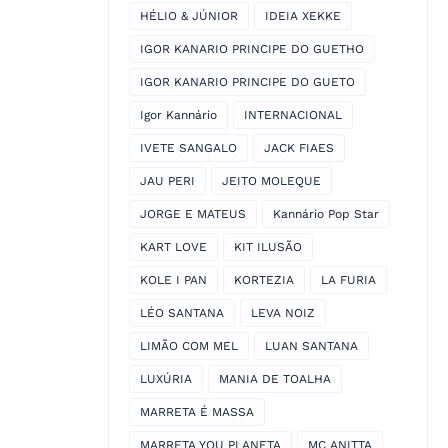
HÉLIO & JÚNIOR
IDEIA XEKKE
IGOR KANARIO PRINCIPE DO GUETHO
IGOR KANARIO PRINCIPE DO GUETO
Igor Kannário
INTERNACIONAL
IVETE SANGALO
JACK FIAES
JAU PERI
JEITO MOLEQUE
JORGE E MATEUS
Kannário Pop Star
KART LOVE
KIT ILUSÃO
KOLE I PAN
KORTEZIA
LA FURIA
LÉO SANTANA
LEVA NOIZ
LIMÃO COM MEL
LUAN SANTANA
LUXÚRIA
MANIA DE TOALHA
MARRETA É MASSA
MARRETA YOU PLANETA
MC ANITTA