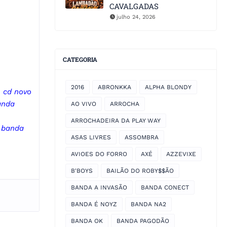
CAVALGADAS
julho 24, 2026
CATEGORIA
2016
ABRONKKA
ALPHA BLONDY
|
cd novo
anda
AO VIVO
ARROCHA
ARROCHADEIRA DA PLAY WAY
|
banda
ASAS LIVRES
ASSOMBRA
AVIOES DO FORRO
AXÉ
AZZEVIXE
B'BOYS
BAILÃO DO ROBY$$ÃO
BANDA A INVASÃO
BANDA CONECT
BANDA É NOYZ
BANDA NA2
BANDA OK
BANDA PAGODÃO