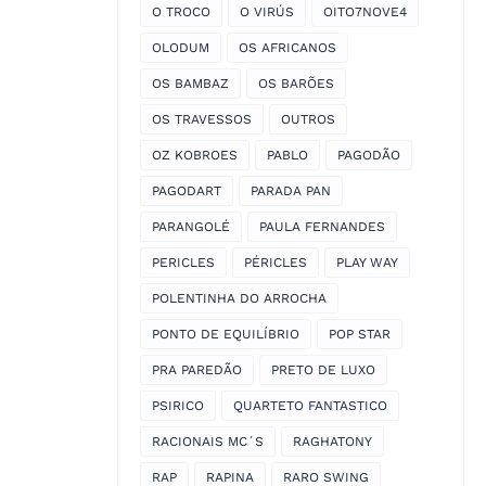
O TROCO
O VIRÚS
OITO7NOVE4
OLODUM
OS AFRICANOS
OS BAMBAZ
OS BARÕES
OS TRAVESSOS
OUTROS
OZ KOBROES
PABLO
PAGODÃO
PAGODART
PARADA PAN
PARANGOLÉ
PAULA FERNANDES
PERICLES
PÉRICLES
PLAY WAY
POLENTINHA DO ARROCHA
PONTO DE EQUILÍBRIO
POP STAR
PRA PAREDÃO
PRETO DE LUXO
PSIRICO
QUARTETO FANTASTICO
RACIONAIS MC´S
RAGHATONY
RAP
RAPINA
RARO SWING