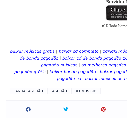
Servidor P
(CD Todo Nomea
baixar músicas grátis
|
baixar cd completo
|
baixaki mús
de
banda pagodão
|
baixar cd de
banda pagodão
20
pagodão
músicas
|
os melhores pagodes
pagodão
grátis
|
baixar
banda pagodão
|
baixar pago
pagodão
cd
|
baixar musicas de
b
BANDA PAGODÃO
PAGODÃO
ULTIMOS CDS