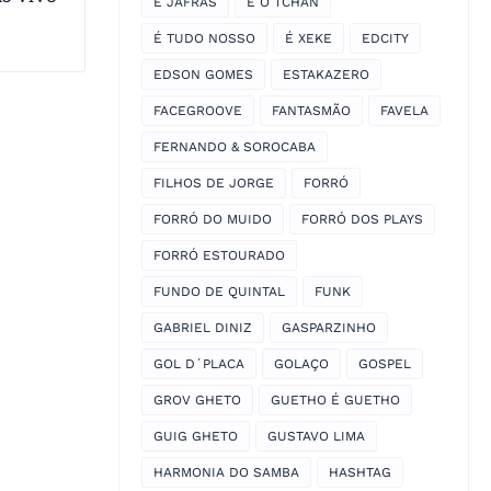
É JAFRAS
É O TCHAN
É TUDO NOSSO
É XEKE
EDCITY
EDSON GOMES
ESTAKAZERO
FACEGROOVE
FANTASMÃO
FAVELA
FERNANDO & SOROCABA
FILHOS DE JORGE
FORRÓ
FORRÓ DO MUIDO
FORRÓ DOS PLAYS
FORRÓ ESTOURADO
FUNDO DE QUINTAL
FUNK
GABRIEL DINIZ
GASPARZINHO
GOL D´PLACA
GOLAÇO
GOSPEL
GROV GHETO
GUETHO É GUETHO
GUIG GHETO
GUSTAVO LIMA
HARMONIA DO SAMBA
HASHTAG