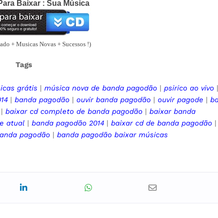
ara Baixar : Sua Música
do + Musicas Novas + Sucessos !)
Tags
icas grátis
|
música nova de banda pagodão
|
psirico
ao vivo
14
|
banda pagodão
|
ouvir
banda pagodão
|
ouvir pagode
|
b
|
baixar cd completo de
banda pagodão
|
baixar
banda
de
atual
|
banda pagodão
2014
|
baixar cd de
banda pagodão
anda pagodão
|
banda pagodão
baixar músicas