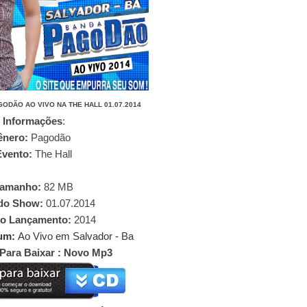
ODÃO AO VIVO NA THE HALL 01.07.2014
Informações
:
ênero:
Pagodão
Evento:
The Hall
Tamanho:
82
MB
ow:
01.07.2014
o Lançamento:
2014
um:
Ao Vivo em Salvador - Ba
 Para Baixar : Novo Mp3