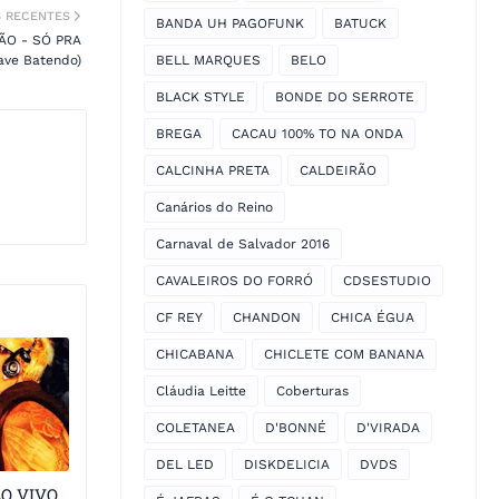
S RECENTES
BANDA UH PAGOFUNK
BATUCK
ÃO - SÓ PRA
ve Batendo)
BELL MARQUES
BELO
BLACK STYLE
BONDE DO SERROTE
BREGA
CACAU 100% TO NA ONDA
CALCINHA PRETA
CALDEIRÃO
Canários do Reino
Carnaval de Salvador 2016
CAVALEIROS DO FORRÓ
CDSESTUDIO
CF REY
CHANDON
CHICA ÉGUA
CHICABANA
CHICLETE COM BANANA
Cláudia Leitte
Coberturas
COLETANEA
D'BONNÉ
D'VIRADA
DEL LED
DISKDELICIA
DVDS
AO VIVO