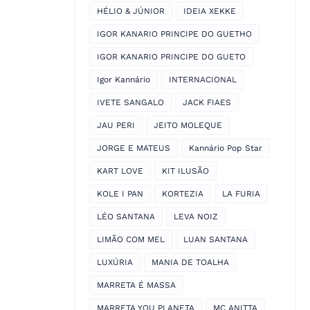
HÉLIO & JÚNIOR
IDEIA XEKKE
IGOR KANARIO PRINCIPE DO GUETHO
IGOR KANARIO PRINCIPE DO GUETO
Igor Kannário
INTERNACIONAL
IVETE SANGALO
JACK FIAES
JAU PERI
JEITO MOLEQUE
JORGE E MATEUS
Kannário Pop Star
KART LOVE
KIT ILUSÃO
KOLE I PAN
KORTEZIA
LA FURIA
LÉO SANTANA
LEVA NOIZ
LIMÃO COM MEL
LUAN SANTANA
LUXÚRIA
MANIA DE TOALHA
MARRETA É MASSA
MARRETA YOU PLANETA
MC ANITTA