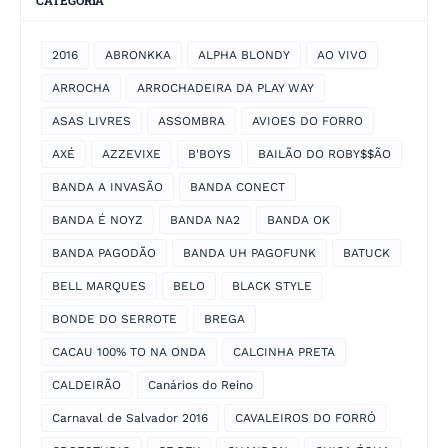
2016
ABRONKKA
ALPHA BLONDY
AO VIVO
ARROCHA
ARROCHADEIRA DA PLAY WAY
ASAS LIVRES
ASSOMBRA
AVIOES DO FORRO
AXÉ
AZZEVIXE
B'BOYS
BAILÃO DO ROBY$$ÃO
BANDA A INVASÃO
BANDA CONECT
BANDA É NOYZ
BANDA NA2
BANDA OK
BANDA PAGODÃO
BANDA UH PAGOFUNK
BATUCK
BELL MARQUES
BELO
BLACK STYLE
BONDE DO SERROTE
BREGA
CACAU 100% TO NA ONDA
CALCINHA PRETA
CALDEIRÃO
Canários do Reino
Carnaval de Salvador 2016
CAVALEIROS DO FORRÓ