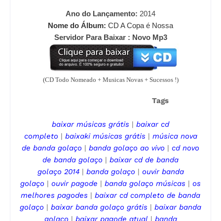
Ano do Lançamento:
2014
Nome do Álbum:
CD A Copa é Nossa
Servidor Para Baixar : Novo Mp3
(CD Todo Nomeado + Musicas Novas + Sucessos !)
Tags
baixar músicas grátis
|
baixar cd
completo
|
baixaki músicas grátis
|
música nova
de
banda golaço
|
banda golaço
ao vivo
|
cd novo
de banda golaço
|
baixar cd de
banda
golaço
2014
|
banda golaço
|
ouvir
banda
golaço
|
ouvir pagode
|
banda golaço
músicas
|
os
melhores pagodes
|
baixar cd completo de
banda
golaço
|
baixar
banda golaço
grátis
|
baixar
banda
golaço
|
baixar pagode
atual
|
banda