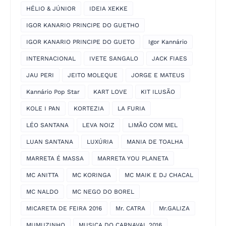
HÉLIO & JÚNIOR
IDEIA XEKKE
IGOR KANARIO PRINCIPE DO GUETHO
IGOR KANARIO PRINCIPE DO GUETO
Igor Kannário
INTERNACIONAL
IVETE SANGALO
JACK FIAES
JAU PERI
JEITO MOLEQUE
JORGE E MATEUS
Kannário Pop Star
KART LOVE
KIT ILUSÃO
KOLE I PAN
KORTEZIA
LA FURIA
LÉO SANTANA
LEVA NOIZ
LIMÃO COM MEL
LUAN SANTANA
LUXÚRIA
MANIA DE TOALHA
MARRETA É MASSA
MARRETA YOU PLANETA
MC ANITTA
MC KORINGA
MC MAIK E DJ CHACAL
MC NALDO
MC NEGO DO BOREL
MICARETA DE FEIRA 2016
Mr. CATRA
Mr.GALIZA
MUMUZINHO
MUSICA DO CARNAVAL 2016