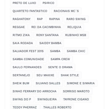
PRETO DE LUXO
PSIRICO
QUARTETO FANTASTICO
RACIONAIS MC´S
RAGHATONY
RAP
RAPINA
RARO SWING
REGGAE
REI DA CACIMBINHA
RELIQUIA
RITMO ZIKA
RONY SANTANA
RUBINHO MSB
SAIA RODADA
SAIDDY BAMBA
SALVADOR FEST 2015
SAMBA
SAMBA CHIC
SAMBA COMUNIDADE
SAMPA CREW
SAULO FERNANDES
SENTE O DRAMA
SERTANEJO
SEU MAXIXE
SHAK STYLE
SHEIK BUM
SILVANO SALLES
SIMONE E SIMARIA
SINHO FERRARY DO ARROCHA
SORRISO MAROTO
SWING DO P
SWINGUEIRA
TAYRONE CIGANO
TEDDY PHERRAZ
THALLES ROBERTO