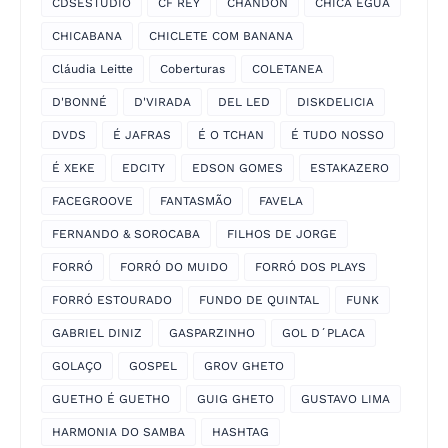
CDSESTUDIO
CF REY
CHANDON
CHICA ÉGUA
CHICABANA
CHICLETE COM BANANA
Cláudia Leitte
Coberturas
COLETANEA
D'BONNÉ
D'VIRADA
DEL LED
DISKDELICIA
DVDS
É JAFRAS
É O TCHAN
É TUDO NOSSO
É XEKE
EDCITY
EDSON GOMES
ESTAKAZERO
FACEGROOVE
FANTASMÃO
FAVELA
FERNANDO & SOROCABA
FILHOS DE JORGE
FORRÓ
FORRÓ DO MUIDO
FORRÓ DOS PLAYS
FORRÓ ESTOURADO
FUNDO DE QUINTAL
FUNK
GABRIEL DINIZ
GASPARZINHO
GOL D´PLACA
GOLAÇO
GOSPEL
GROV GHETO
GUETHO É GUETHO
GUIG GHETO
GUSTAVO LIMA
HARMONIA DO SAMBA
HASHTAG