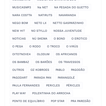
MUSICASMP3
Na NET
NA PEGADA DO GUETTO
NARA COSTTA
NATIRUTS
NAVARANDA
NEGO BOM
NETO LX
NETTO GASPARZINHO
NEW HIT
NO STYLLO
NOSSA JUVENTUDE
NOTICIAS
NÚ SKEMA
O BOND
O EROTICO
O PEGA
O RODO
O TROCO
O VIRÚS
OITO7NOVE4
OLODUM
OS AFRICANOS
OS BAMBAZ
OS BARÕES
OS TRAVESSOS
OUTROS
OZ KOBROES
PABLO
PAGODÃO
PAGODART
PARADA PAN
PARANGOLÉ
PAULA FERNANDES
PERICLES
PÉRICLES
PLAY WAY
POLENTINHA DO ARROCHA
PONTO DE EQUILÍBRIO
POP STAR
PRA PAREDÃO