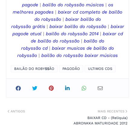
pagode
|
bailão do robyssão
músicas
|
os
melhores pagodes
|
baixar cd completo de
bailão
do robyssão
|
baixar
bailão do
robyssão
grátis
|
baixar
bailão do robyssão
|
baixar
pagode
atual
|
bailão do robyssão
2014
|
baixar cd
de
bailão do robyssão
|
bailão do
robyssão
cd
|
baixar musicas de
bailão do
robyssão
|
bailão do robyssão
baixar músicas
BAILÃO DO ROBY$$ÃO
PAGODÃO
ULTIMOS CDS
ANTIGOS
MAIS RECENTES
BAIXAR CD - (Reliquia)
ABRONKKA MATURIDADE 2012