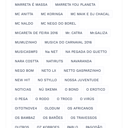
MARRETA É MASSA
MARRETA YOU PLANETA
MC ANITTA
MC KORINGA
MC MAIK E DJ CHACAL
MC NALDO
MC NEGO DO BOREL
MICARETA DE FEIRA 2016
Mr. CATRA
Mr.GALIZA
MUMUZINHO
MUSICA DO CARNAVAL 2016
MUSICASMP3
Na NET
NA PEGADA DO GUETTO
NARA COSTTA
NATIRUTS
NAVARANDA
NEGO BOM
NETO LX
NETTO GASPARZINHO
NEW HIT
NO STYLLO
NOSSA JUVENTUDE
NOTICIAS
NÚ SKEMA
O BOND
O EROTICO
O PEGA
O RODO
O TROCO
O VIRÚS
OITO7NOVE4
OLODUM
OS AFRICANOS
OS BAMBAZ
OS BARÕES
OS TRAVESSOS
OUTROS
OZ KOBROES
PABLO
PAGODÃO