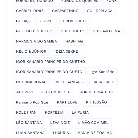
FORRÓ ESTOURADO
FUNDO DE QUINTAL
FUNK
GABRIEL DINIZ
GASPARZINHO
GOL D´PLACA
GOLAÇO
GOSPEL
GROV GHETO
GUETHO É GUETHO
GUIG GHETO
GUSTAVO LIMA
HARMONIA DO SAMBA
HASHTAG
HÉLIO & JÚNIOR
IDEIA XEKKE
IGOR KANARIO PRINCIPE DO GUETHO
IGOR KANARIO PRINCIPE DO GUETO
Igor Kannário
INTERNACIONAL
IVETE SANGALO
JACK FIAES
JAU PERI
JEITO MOLEQUE
JORGE E MATEUS
Kannário Pop Star
KART LOVE
KIT ILUSÃO
KOLE I PAN
KORTEZIA
LA FURIA
LÉO SANTANA
LEVA NOIZ
LIMÃO COM MEL
LUAN SANTANA
LUXÚRIA
MANIA DE TOALHA