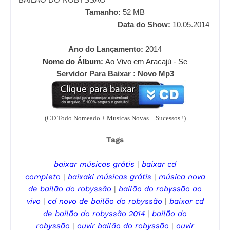
Tamanho:
52
MB
Data do Show:
10.05.2014
Ano do Lançamento:
2014
Nome do Álbum:
Ao Vivo em Aracajú - Se
Servidor Para Baixar : Novo Mp3
(CD Todo Nomeado + Musicas Novas + Sucessos !)
Tags
baixar músicas grátis
|
baixar cd
completo
|
baixaki músicas grátis
|
música nova
de
bailão do robyssão
|
bailão do robyssão
ao
vivo
|
cd novo de
bailão do robyssão
|
baixar cd
de
bailão do robyssão
2014
|
bailão do
robyssão
|
ouvir
bailão do robyssão
|
ouvir