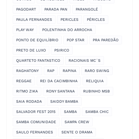
PAGODART
PARADA PAN
PARANGOLÉ
PAULA FERNANDES
PERICLES
PÉRICLES
PLAY WAY
POLENTINHA DO ARROCHA
PONTO DE EQUILÍBRIO
POP STAR
PRA PAREDÃO
PRETO DE LUXO
PSIRICO
QUARTETO FANTASTICO
RACIONAIS MC´S
RAGHATONY
RAP
RAPINA
RARO SWING
REGGAE
REI DA CACIMBINHA
RELIQUIA
RITMO ZIKA
RONY SANTANA
RUBINHO MSB
SAIA RODADA
SAIDDY BAMBA
SALVADOR FEST 2015
SAMBA
SAMBA CHIC
SAMBA COMUNIDADE
SAMPA CREW
SAULO FERNANDES
SENTE O DRAMA