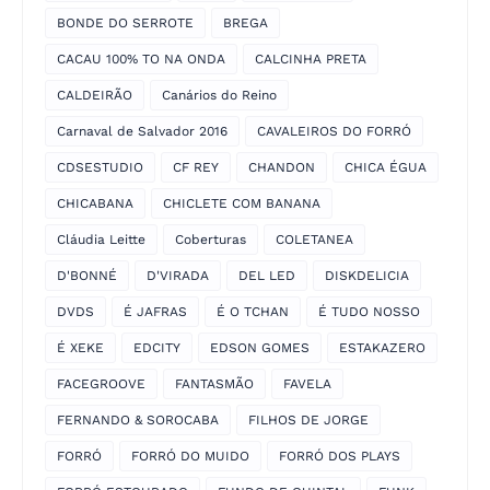
BONDE DO SERROTE
BREGA
CACAU 100% TO NA ONDA
CALCINHA PRETA
CALDEIRÃO
Canários do Reino
Carnaval de Salvador 2016
CAVALEIROS DO FORRÓ
CDSESTUDIO
CF REY
CHANDON
CHICA ÉGUA
CHICABANA
CHICLETE COM BANANA
Cláudia Leitte
Coberturas
COLETANEA
D'BONNÉ
D'VIRADA
DEL LED
DISKDELICIA
DVDS
É JAFRAS
É O TCHAN
É TUDO NOSSO
É XEKE
EDCITY
EDSON GOMES
ESTAKAZERO
FACEGROOVE
FANTASMÃO
FAVELA
FERNANDO & SOROCABA
FILHOS DE JORGE
FORRÓ
FORRÓ DO MUIDO
FORRÓ DOS PLAYS