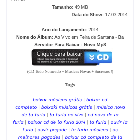
Tamanho:
49
MB
Data do Show:
17.03.2014
Ano do Lançamento:
2014
Nome do Álbum:
Ao Vivo em Feira de Santana - Ba
Servidor Para Baixar : Novo Mp3
(CD Todo Nomeado + Musicas Novas + Sucessos !)
Tags
baixar músicas grátis
|
baixar cd
completo
|
baixaki músicas grátis
|
música nova
de
la furia
|
la furia
ao vivo
|
cd novo de
la
furia
|
baixar cd de
la furia
2014
|
la furia
|
ouvir
la
furia
|
ouvir pagode
|
la furia
músicas
|
os
melhores pagodes
|
baixar cd completo de
la