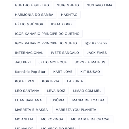
GUETHO É GUETHO
GUIG GHETO
GUSTAVO LIMA
HARMONIA DO SAMBA
HASHTAG
HÉLIO & JÚNIOR
IDEIA XEKKE
IGOR KANARIO PRINCIPE DO GUETHO
IGOR KANARIO PRINCIPE DO GUETO
Igor Kannário
INTERNACIONAL
IVETE SANGALO
JACK FIAES
JAU PERI
JEITO MOLEQUE
JORGE E MATEUS
Kannário Pop Star
KART LOVE
KIT ILUSÃO
KOLE I PAN
KORTEZIA
LA FURIA
LÉO SANTANA
LEVA NOIZ
LIMÃO COM MEL
LUAN SANTANA
LUXÚRIA
MANIA DE TOALHA
MARRETA É MASSA
MARRETA YOU PLANETA
MC ANITTA
MC KORINGA
MC MAIK E DJ CHACAL
MC NALDO
MC NEGO DO BOREL