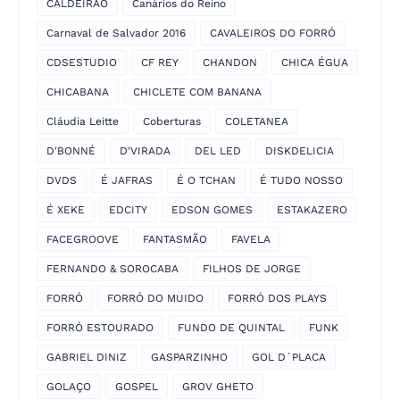
CALDEIRÃO
Canários do Reino
Carnaval de Salvador 2016
CAVALEIROS DO FORRÓ
CDSESTUDIO
CF REY
CHANDON
CHICA ÉGUA
CHICABANA
CHICLETE COM BANANA
Cláudia Leitte
Coberturas
COLETANEA
D'BONNÉ
D'VIRADA
DEL LED
DISKDELICIA
DVDS
É JAFRAS
É O TCHAN
É TUDO NOSSO
É XEKE
EDCITY
EDSON GOMES
ESTAKAZERO
FACEGROOVE
FANTASMÃO
FAVELA
FERNANDO & SOROCABA
FILHOS DE JORGE
FORRÓ
FORRÓ DO MUIDO
FORRÓ DOS PLAYS
FORRÓ ESTOURADO
FUNDO DE QUINTAL
FUNK
GABRIEL DINIZ
GASPARZINHO
GOL D´PLACA
GOLAÇO
GOSPEL
GROV GHETO