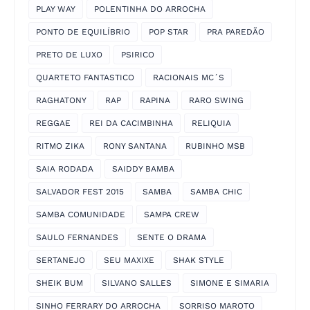
PLAY WAY
POLENTINHA DO ARROCHA
PONTO DE EQUILÍBRIO
POP STAR
PRA PAREDÃO
PRETO DE LUXO
PSIRICO
QUARTETO FANTASTICO
RACIONAIS MC´S
RAGHATONY
RAP
RAPINA
RARO SWING
REGGAE
REI DA CACIMBINHA
RELIQUIA
RITMO ZIKA
RONY SANTANA
RUBINHO MSB
SAIA RODADA
SAIDDY BAMBA
SALVADOR FEST 2015
SAMBA
SAMBA CHIC
SAMBA COMUNIDADE
SAMPA CREW
SAULO FERNANDES
SENTE O DRAMA
SERTANEJO
SEU MAXIXE
SHAK STYLE
SHEIK BUM
SILVANO SALLES
SIMONE E SIMARIA
SINHO FERRARY DO ARROCHA
SORRISO MAROTO