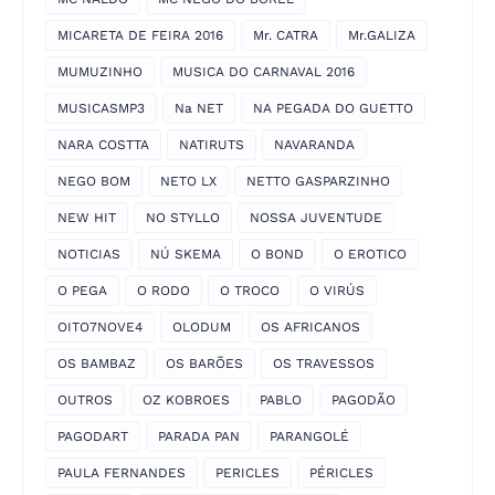
MICARETA DE FEIRA 2016
Mr. CATRA
Mr.GALIZA
MUMUZINHO
MUSICA DO CARNAVAL 2016
MUSICASMP3
Na NET
NA PEGADA DO GUETTO
NARA COSTTA
NATIRUTS
NAVARANDA
NEGO BOM
NETO LX
NETTO GASPARZINHO
NEW HIT
NO STYLLO
NOSSA JUVENTUDE
NOTICIAS
NÚ SKEMA
O BOND
O EROTICO
O PEGA
O RODO
O TROCO
O VIRÚS
OITO7NOVE4
OLODUM
OS AFRICANOS
OS BAMBAZ
OS BARÕES
OS TRAVESSOS
OUTROS
OZ KOBROES
PABLO
PAGODÃO
PAGODART
PARADA PAN
PARANGOLÉ
PAULA FERNANDES
PERICLES
PÉRICLES