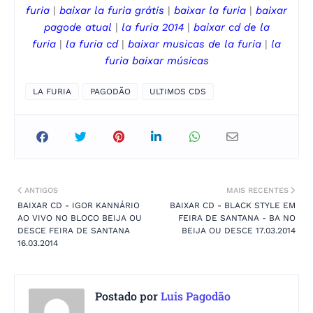
furia
|
baixar
la furia
grátis
|
baixar
la furia
|
baixar
pagode
atual
|
la furia
2014
|
baixar cd de
la
furia
|
la furia
cd
|
baixar musicas de
la furia
|
la
furia
baixar músicas
LA FURIA
PAGODÃO
ULTIMOS CDS
ANTIGOS
MAIS RECENTES
BAIXAR CD - IGOR KANNÁRIO
BAIXAR CD - BLACK STYLE EM
AO VIVO NO BLOCO BEIJA OU
FEIRA DE SANTANA - BA NO
DESCE FEIRA DE SANTANA
BEIJA OU DESCE 17.03.2014
16.03.2014
Postado por
Luis Pagodão