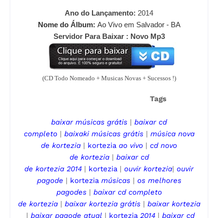
Ano do Lançamento:
2014
Nome do Álbum:
Ao Vivo em Salvador - BA
Servidor Para Baixar : Novo Mp3
(CD Todo Nomeado + Musicas Novas + Sucessos !)
Tags
baixar músicas grátis
|
baixar cd
completo
|
baixaki músicas grátis
|
música nova
de
kortezia
|
kortezia
ao vivo
|
cd novo
de
kortezia
|
baixar cd
de
kortezia
2014
|
kortezia
|
ouvir
kortezia
|
ouvir
pagode
|
kortezia
músicas
|
os melhores
pagodes
|
baixar cd completo
de kortezia
|
baixar kortezia
grátis
|
baixar kortezia
|
baixar pagode
atual
|
kortezia
2014
|
baixar cd