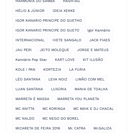
HARMONIA DO SAMBA
HASHTAG
HÉLIO & JÚNIOR
IDEIA XEKKE
IGOR KANARIO PRINCIPE DO GUETHO
IGOR KANARIO PRINCIPE DO GUETO
Igor Kannário
INTERNACIONAL
IVETE SANGALO
JACK FIAES
JAU PERI
JEITO MOLEQUE
JORGE E MATEUS
Kannário Pop Star
KART LOVE
KIT ILUSÃO
KOLE I PAN
KORTEZIA
LA FURIA
LÉO SANTANA
LEVA NOIZ
LIMÃO COM MEL
LUAN SANTANA
LUXÚRIA
MANIA DE TOALHA
MARRETA É MASSA
MARRETA YOU PLANETA
MC ANITTA
MC KORINGA
MC MAIK E DJ CHACAL
MC NALDO
MC NEGO DO BOREL
MICARETA DE FEIRA 2016
Mr. CATRA
Mr.GALIZA