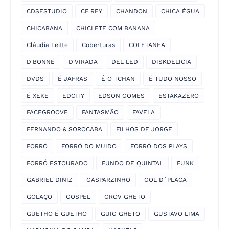
CDSESTUDIO
CF REY
CHANDON
CHICA ÉGUA
CHICABANA
CHICLETE COM BANANA
Cláudia Leitte
Coberturas
COLETANEA
D'BONNÉ
D'VIRADA
DEL LED
DISKDELICIA
DVDS
É JAFRAS
É O TCHAN
É TUDO NOSSO
É XEKE
EDCITY
EDSON GOMES
ESTAKAZERO
FACEGROOVE
FANTASMÃO
FAVELA
FERNANDO & SOROCABA
FILHOS DE JORGE
FORRÓ
FORRÓ DO MUIDO
FORRÓ DOS PLAYS
FORRÓ ESTOURADO
FUNDO DE QUINTAL
FUNK
GABRIEL DINIZ
GASPARZINHO
GOL D´PLACA
GOLAÇO
GOSPEL
GROV GHETO
GUETHO É GUETHO
GUIG GHETO
GUSTAVO LIMA