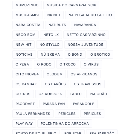
MUMUZINHO
MUSICA DO CARNAVAL 2016
MUSICASMP3
Na NET
NA PEGADA DO GUETTO
NARA COSTTA
NATIRUTS
NAVARANDA
NEGO BOM
NETO LX
NETTO GASPARZINHO
NEW HIT
NO STYLLO
NOSSA JUVENTUDE
NOTICIAS
NÚ SKEMA
O BOND
O EROTICO
O PEGA
O RODO
O TROCO
O VIRÚS
OITO7NOVE4
OLODUM
OS AFRICANOS
OS BAMBAZ
OS BARÕES
OS TRAVESSOS
OUTROS
OZ KOBROES
PABLO
PAGODÃO
PAGODART
PARADA PAN
PARANGOLÉ
PAULA FERNANDES
PERICLES
PÉRICLES
PLAY WAY
POLENTINHA DO ARROCHA
PONTO DE EQUILÍBRIO
POP STAR
PRA PAREDÃO