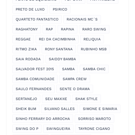
PRETO DE LUXO
PSIRICO
QUARTETO FANTASTICO
RACIONAIS MC´S
RAGHATONY
RAP
RAPINA
RARO SWING
REGGAE
REI DA CACIMBINHA
RELIQUIA
RITMO ZIKA
RONY SANTANA
RUBINHO MSB
SAIA RODADA
SAIDDY BAMBA
SALVADOR FEST 2015
SAMBA
SAMBA CHIC
SAMBA COMUNIDADE
SAMPA CREW
SAULO FERNANDES
SENTE O DRAMA
SERTANEJO
SEU MAXIXE
SHAK STYLE
SHEIK BUM
SILVANO SALLES
SIMONE E SIMARIA
SINHO FERRARY DO ARROCHA
SORRISO MAROTO
SWING DO P
SWINGUEIRA
TAYRONE CIGANO