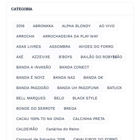
CATEGORIA
2016
ABRONKKA
ALPHA BLONDY
AO VIVO
ARROCHA
ARROCHADEIRA DA PLAY WAY
ASAS LIVRES
ASSOMBRA
AVIOES DO FORRO
AXÉ
AZZEVIXE
B'BOYS
BAILÃO DO ROBY$$ÃO
BANDA A INVASÃO
BANDA CONECT
BANDA É NOYZ
BANDA NA2
BANDA OK
BANDA PAGODÃO
BANDA UH PAGOFUNK
BATUCK
BELL MARQUES
BELO
BLACK STYLE
BONDE DO SERROTE
BREGA
CACAU 100% TO NA ONDA
CALCINHA PRETA
CALDEIRÃO
Canários do Reino
Carnaval de Salvador 2016
CAVALEIROS DO FORRÓ