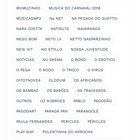
MUMUZINHO
MUSICA DO CARNAVAL 2016
MUSICASMP3
Na NET
NA PEGADA DO GUETTO
NARA COSTTA
NATIRUTS
NAVARANDA
NEGO BOM
NETO LX
NETTO GASPARZINHO
NEW HIT
NO STYLLO
NOSSA JUVENTUDE
NOTICIAS
NÚ SKEMA
O BOND
O EROTICO
O PEGA
O RODO
O TROCO
O VIRÚS
OITO7NOVE4
OLODUM
OS AFRICANOS
OS BAMBAZ
OS BARÕES
OS TRAVESSOS
OUTROS
OZ KOBROES
PABLO
PAGODÃO
PAGODART
PARADA PAN
PARANGOLÉ
PAULA FERNANDES
PERICLES
PÉRICLES
PLAY WAY
POLENTINHA DO ARROCHA