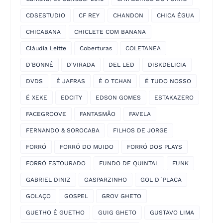
CDSESTUDIO
CF REY
CHANDON
CHICA ÉGUA
CHICABANA
CHICLETE COM BANANA
Cláudia Leitte
Coberturas
COLETANEA
D'BONNÉ
D'VIRADA
DEL LED
DISKDELICIA
DVDS
É JAFRAS
É O TCHAN
É TUDO NOSSO
É XEKE
EDCITY
EDSON GOMES
ESTAKAZERO
FACEGROOVE
FANTASMÃO
FAVELA
FERNANDO & SOROCABA
FILHOS DE JORGE
FORRÓ
FORRÓ DO MUIDO
FORRÓ DOS PLAYS
FORRÓ ESTOURADO
FUNDO DE QUINTAL
FUNK
GABRIEL DINIZ
GASPARZINHO
GOL D´PLACA
GOLAÇO
GOSPEL
GROV GHETO
GUETHO É GUETHO
GUIG GHETO
GUSTAVO LIMA