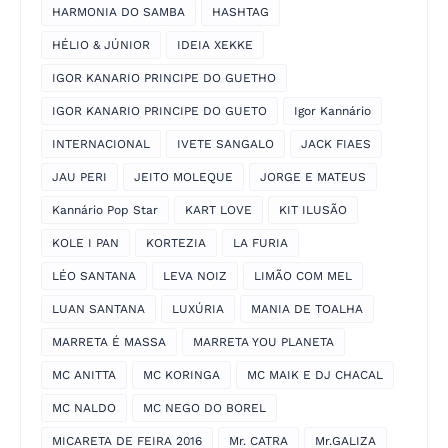
HARMONIA DO SAMBA
HASHTAG
HÉLIO & JÚNIOR
IDEIA XEKKE
IGOR KANARIO PRINCIPE DO GUETHO
IGOR KANARIO PRINCIPE DO GUETO
Igor Kannário
INTERNACIONAL
IVETE SANGALO
JACK FIAES
JAU PERI
JEITO MOLEQUE
JORGE E MATEUS
Kannário Pop Star
KART LOVE
KIT ILUSÃO
KOLE I PAN
KORTEZIA
LA FURIA
LÉO SANTANA
LEVA NOIZ
LIMÃO COM MEL
LUAN SANTANA
LUXÚRIA
MANIA DE TOALHA
MARRETA É MASSA
MARRETA YOU PLANETA
MC ANITTA
MC KORINGA
MC MAIK E DJ CHACAL
MC NALDO
MC NEGO DO BOREL
MICARETA DE FEIRA 2016
Mr. CATRA
Mr.GALIZA