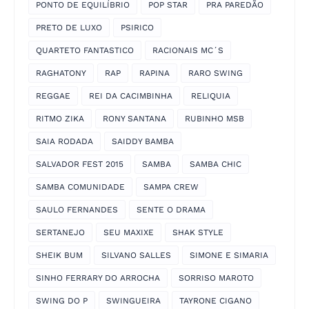
PONTO DE EQUILÍBRIO
POP STAR
PRA PAREDÃO
PRETO DE LUXO
PSIRICO
QUARTETO FANTASTICO
RACIONAIS MC´S
RAGHATONY
RAP
RAPINA
RARO SWING
REGGAE
REI DA CACIMBINHA
RELIQUIA
RITMO ZIKA
RONY SANTANA
RUBINHO MSB
SAIA RODADA
SAIDDY BAMBA
SALVADOR FEST 2015
SAMBA
SAMBA CHIC
SAMBA COMUNIDADE
SAMPA CREW
SAULO FERNANDES
SENTE O DRAMA
SERTANEJO
SEU MAXIXE
SHAK STYLE
SHEIK BUM
SILVANO SALLES
SIMONE E SIMARIA
SINHO FERRARY DO ARROCHA
SORRISO MAROTO
SWING DO P
SWINGUEIRA
TAYRONE CIGANO