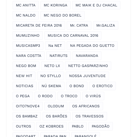
MC ANITTA
MC KORINGA
MC MAIK E DJ CHACAL
MC NALDO
MC NEGO DO BOREL
MICARETA DE FEIRA 2016
Mr. CATRA
Mr.GALIZA
MUMUZINHO
MUSICA DO CARNAVAL 2016
MUSICASMP3
Na NET
NA PEGADA DO GUETTO
NARA COSTTA
NATIRUTS
NAVARANDA
NEGO BOM
NETO LX
NETTO GASPARZINHO
NEW HIT
NO STYLLO
NOSSA JUVENTUDE
NOTICIAS
NÚ SKEMA
O BOND
O EROTICO
O PEGA
O RODO
O TROCO
O VIRÚS
OITO7NOVE4
OLODUM
OS AFRICANOS
OS BAMBAZ
OS BARÕES
OS TRAVESSOS
OUTROS
OZ KOBROES
PABLO
PAGODÃO
PAGODART
PARADA PAN
PARANGOLÉ