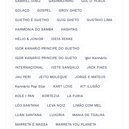
GABRIEL DINIZ
GASPARZINHO
GOL D´PLACA
GOLAÇO
GOSPEL
GROV GHETO
GUETHO É GUETHO
GUIG GHETO
GUSTAVO LIMA
HARMONIA DO SAMBA
HASHTAG
HÉLIO & JÚNIOR
IDEIA XEKKE
IGOR KANARIO PRINCIPE DO GUETHO
IGOR KANARIO PRINCIPE DO GUETO
Igor Kannário
INTERNACIONAL
IVETE SANGALO
JACK FIAES
JAU PERI
JEITO MOLEQUE
JORGE E MATEUS
Kannário Pop Star
KART LOVE
KIT ILUSÃO
KOLE I PAN
KORTEZIA
LA FURIA
LÉO SANTANA
LEVA NOIZ
LIMÃO COM MEL
LUAN SANTANA
LUXÚRIA
MANIA DE TOALHA
MARRETA É MASSA
MARRETA YOU PLANETA