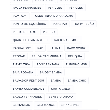
PAULA FERNANDES
PERICLES
PÉRICLES
PLAY WAY
POLENTINHA DO ARROCHA
PONTO DE EQUILÍBRIO
POP STAR
PRA PAREDÃO
PRETO DE LUXO
PSIRICO
QUARTETO FANTASTICO
RACIONAIS MC´S
RAGHATONY
RAP
RAPINA
RARO SWING
REGGAE
REI DA CACIMBINHA
RELIQUIA
RITMO ZIKA
RONY SANTANA
RUBINHO MSB
SAIA RODADA
SAIDDY BAMBA
SALVADOR FEST 2015
SAMBA
SAMBA CHIC
SAMBA COMUNIDADE
SAMPA CREW
SAULO FERNANDES
SENTE O DRAMA
SERTANEJO
SEU MAXIXE
SHAK STYLE