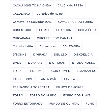
CACAU 100% TO NA ONDA
CALCINHA PRETA
CALDEIRÃO
Canários do Reino
Carnaval de Salvador 2016
CAVALEIROS DO FORRÓ
CDSESTUDIO
CF REY
CHANDON
CHICA ÉGUA
CHICABANA
CHICLETE COM BANANA
Cláudia Leitte
Coberturas
COLETANEA
D'BONNÉ
D'VIRADA
DEL LED
DISKDELICIA
DVDS
É JAFRAS
É O TCHAN
É TUDO NOSSO
É XEKE
EDCITY
EDSON GOMES
ESTAKAZERO
FACEGROOVE
FANTASMÃO
FAVELA
FERNANDO & SOROCABA
FILHOS DE JORGE
FORRÓ
FORRÓ DO MUIDO
FORRÓ DOS PLAYS
FORRÓ ESTOURADO
FUNDO DE QUINTAL
FUNK