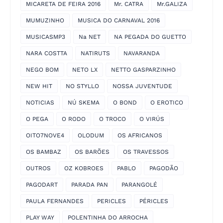
MICARETA DE FEIRA 2016
Mr. CATRA
Mr.GALIZA
MUMUZINHO
MUSICA DO CARNAVAL 2016
MUSICASMP3
Na NET
NA PEGADA DO GUETTO
NARA COSTTA
NATIRUTS
NAVARANDA
NEGO BOM
NETO LX
NETTO GASPARZINHO
NEW HIT
NO STYLLO
NOSSA JUVENTUDE
NOTICIAS
NÚ SKEMA
O BOND
O EROTICO
O PEGA
O RODO
O TROCO
O VIRÚS
OITO7NOVE4
OLODUM
OS AFRICANOS
OS BAMBAZ
OS BARÕES
OS TRAVESSOS
OUTROS
OZ KOBROES
PABLO
PAGODÃO
PAGODART
PARADA PAN
PARANGOLÉ
PAULA FERNANDES
PERICLES
PÉRICLES
PLAY WAY
POLENTINHA DO ARROCHA