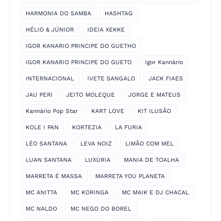
HARMONIA DO SAMBA
HASHTAG
HÉLIO & JÚNIOR
IDEIA XEKKE
IGOR KANARIO PRINCIPE DO GUETHO
IGOR KANARIO PRINCIPE DO GUETO
Igor Kannário
INTERNACIONAL
IVETE SANGALO
JACK FIAES
JAU PERI
JEITO MOLEQUE
JORGE E MATEUS
Kannário Pop Star
KART LOVE
KIT ILUSÃO
KOLE I PAN
KORTEZIA
LA FURIA
LÉO SANTANA
LEVA NOIZ
LIMÃO COM MEL
LUAN SANTANA
LUXÚRIA
MANIA DE TOALHA
MARRETA É MASSA
MARRETA YOU PLANETA
MC ANITTA
MC KORINGA
MC MAIK E DJ CHACAL
MC NALDO
MC NEGO DO BOREL