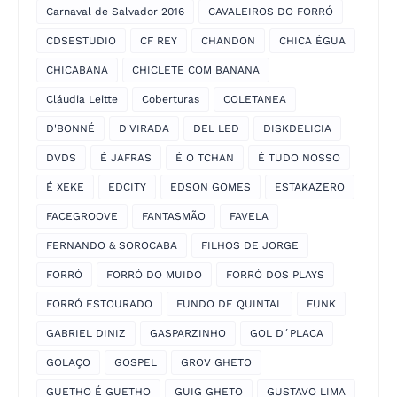
Carnaval de Salvador 2016
CAVALEIROS DO FORRÓ
CDSESTUDIO
CF REY
CHANDON
CHICA ÉGUA
CHICABANA
CHICLETE COM BANANA
Cláudia Leitte
Coberturas
COLETANEA
D'BONNÉ
D'VIRADA
DEL LED
DISKDELICIA
DVDS
É JAFRAS
É O TCHAN
É TUDO NOSSO
É XEKE
EDCITY
EDSON GOMES
ESTAKAZERO
FACEGROOVE
FANTASMÃO
FAVELA
FERNANDO & SOROCABA
FILHOS DE JORGE
FORRÓ
FORRÓ DO MUIDO
FORRÓ DOS PLAYS
FORRÓ ESTOURADO
FUNDO DE QUINTAL
FUNK
GABRIEL DINIZ
GASPARZINHO
GOL D´PLACA
GOLAÇO
GOSPEL
GROV GHETO
GUETHO É GUETHO
GUIG GHETO
GUSTAVO LIMA