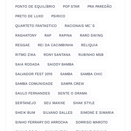
PONTO DE EQUILÍBRIO
POP STAR
PRA PAREDÃO
PRETO DE LUXO
PSIRICO
QUARTETO FANTASTICO
RACIONAIS MC´S
RAGHATONY
RAP
RAPINA
RARO SWING
REGGAE
REI DA CACIMBINHA
RELIQUIA
RITMO ZIKA
RONY SANTANA
RUBINHO MSB
SAIA RODADA
SAIDDY BAMBA
SALVADOR FEST 2015
SAMBA
SAMBA CHIC
SAMBA COMUNIDADE
SAMPA CREW
SAULO FERNANDES
SENTE O DRAMA
SERTANEJO
SEU MAXIXE
SHAK STYLE
SHEIK BUM
SILVANO SALLES
SIMONE E SIMARIA
SINHO FERRARY DO ARROCHA
SORRISO MAROTO