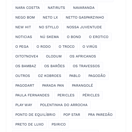
NARA COSTTA
NATIRUTS
NAVARANDA
NEGO BOM
NETO LX
NETTO GASPARZINHO
NEW HIT
NO STYLLO
NOSSA JUVENTUDE
NOTICIAS
NÚ SKEMA
O BOND
O EROTICO
O PEGA
O RODO
O TROCO
O VIRÚS
OITO7NOVE4
OLODUM
OS AFRICANOS
OS BAMBAZ
OS BARÕES
OS TRAVESSOS
OUTROS
OZ KOBROES
PABLO
PAGODÃO
PAGODART
PARADA PAN
PARANGOLÉ
PAULA FERNANDES
PERICLES
PÉRICLES
PLAY WAY
POLENTINHA DO ARROCHA
PONTO DE EQUILÍBRIO
POP STAR
PRA PAREDÃO
PRETO DE LUXO
PSIRICO