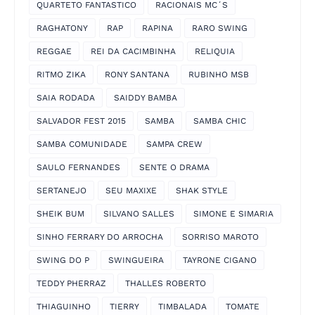
QUARTETO FANTASTICO
RACIONAIS MC´S
RAGHATONY
RAP
RAPINA
RARO SWING
REGGAE
REI DA CACIMBINHA
RELIQUIA
RITMO ZIKA
RONY SANTANA
RUBINHO MSB
SAIA RODADA
SAIDDY BAMBA
SALVADOR FEST 2015
SAMBA
SAMBA CHIC
SAMBA COMUNIDADE
SAMPA CREW
SAULO FERNANDES
SENTE O DRAMA
SERTANEJO
SEU MAXIXE
SHAK STYLE
SHEIK BUM
SILVANO SALLES
SIMONE E SIMARIA
SINHO FERRARY DO ARROCHA
SORRISO MAROTO
SWING DO P
SWINGUEIRA
TAYRONE CIGANO
TEDDY PHERRAZ
THALLES ROBERTO
THIAGUINHO
TIERRY
TIMBALADA
TOMATE