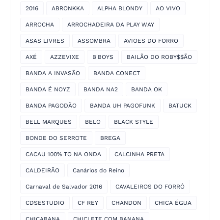
2016
ABRONKKA
ALPHA BLONDY
AO VIVO
ARROCHA
ARROCHADEIRA DA PLAY WAY
ASAS LIVRES
ASSOMBRA
AVIOES DO FORRO
AXÉ
AZZEVIXE
B'BOYS
BAILÃO DO ROBY$$ÃO
BANDA A INVASÃO
BANDA CONECT
BANDA É NOYZ
BANDA NA2
BANDA OK
BANDA PAGODÃO
BANDA UH PAGOFUNK
BATUCK
BELL MARQUES
BELO
BLACK STYLE
BONDE DO SERROTE
BREGA
CACAU 100% TO NA ONDA
CALCINHA PRETA
CALDEIRÃO
Canários do Reino
Carnaval de Salvador 2016
CAVALEIROS DO FORRÓ
CDSESTUDIO
CF REY
CHANDON
CHICA ÉGUA
CHICABANA
CHICLETE COM BANANA