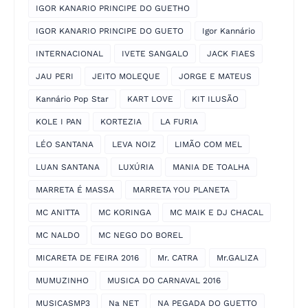
IGOR KANARIO PRINCIPE DO GUETHO
IGOR KANARIO PRINCIPE DO GUETO
Igor Kannário
INTERNACIONAL
IVETE SANGALO
JACK FIAES
JAU PERI
JEITO MOLEQUE
JORGE E MATEUS
Kannário Pop Star
KART LOVE
KIT ILUSÃO
KOLE I PAN
KORTEZIA
LA FURIA
LÉO SANTANA
LEVA NOIZ
LIMÃO COM MEL
LUAN SANTANA
LUXÚRIA
MANIA DE TOALHA
MARRETA É MASSA
MARRETA YOU PLANETA
MC ANITTA
MC KORINGA
MC MAIK E DJ CHACAL
MC NALDO
MC NEGO DO BOREL
MICARETA DE FEIRA 2016
Mr. CATRA
Mr.GALIZA
MUMUZINHO
MUSICA DO CARNAVAL 2016
MUSICASMP3
Na NET
NA PEGADA DO GUETTO