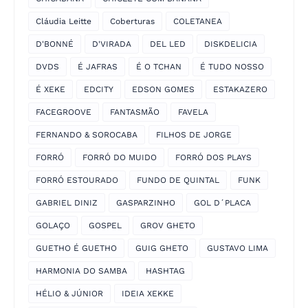
Cláudia Leitte
Coberturas
COLETANEA
D'BONNÉ
D'VIRADA
DEL LED
DISKDELICIA
DVDS
É JAFRAS
É O TCHAN
É TUDO NOSSO
É XEKE
EDCITY
EDSON GOMES
ESTAKAZERO
FACEGROOVE
FANTASMÃO
FAVELA
FERNANDO & SOROCABA
FILHOS DE JORGE
FORRÓ
FORRÓ DO MUIDO
FORRÓ DOS PLAYS
FORRÓ ESTOURADO
FUNDO DE QUINTAL
FUNK
GABRIEL DINIZ
GASPARZINHO
GOL D´PLACA
GOLAÇO
GOSPEL
GROV GHETO
GUETHO É GUETHO
GUIG GHETO
GUSTAVO LIMA
HARMONIA DO SAMBA
HASHTAG
HÉLIO & JÚNIOR
IDEIA XEKKE