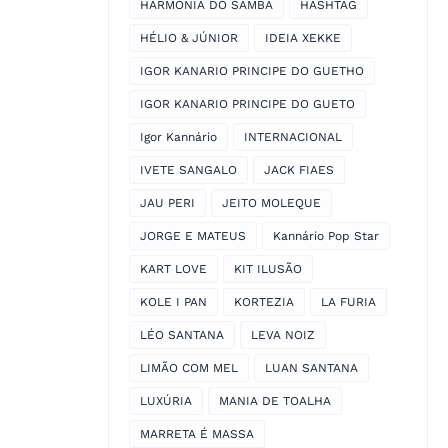
HARMONIA DO SAMBA
HASHTAG
HÉLIO & JÚNIOR
IDEIA XEKKE
IGOR KANARIO PRINCIPE DO GUETHO
IGOR KANARIO PRINCIPE DO GUETO
Igor Kannário
INTERNACIONAL
IVETE SANGALO
JACK FIAES
JAU PERI
JEITO MOLEQUE
JORGE E MATEUS
Kannário Pop Star
KART LOVE
KIT ILUSÃO
KOLE I PAN
KORTEZIA
LA FURIA
LÉO SANTANA
LEVA NOIZ
LIMÃO COM MEL
LUAN SANTANA
LUXÚRIA
MANIA DE TOALHA
MARRETA É MASSA