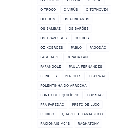
O EROTICO
O PEGA
O RODO
O TROCO
O VIRÚS
OITO7NOVE4
OLODUM
OS AFRICANOS
OS BAMBAZ
OS BARÕES
OS TRAVESSOS
OUTROS
OZ KOBROES
PABLO
PAGODÃO
PAGODART
PARADA PAN
PARANGOLÉ
PAULA FERNANDES
PERICLES
PÉRICLES
PLAY WAY
POLENTINHA DO ARROCHA
PONTO DE EQUILÍBRIO
POP STAR
PRA PAREDÃO
PRETO DE LUXO
PSIRICO
QUARTETO FANTASTICO
RACIONAIS MC´S
RAGHATONY