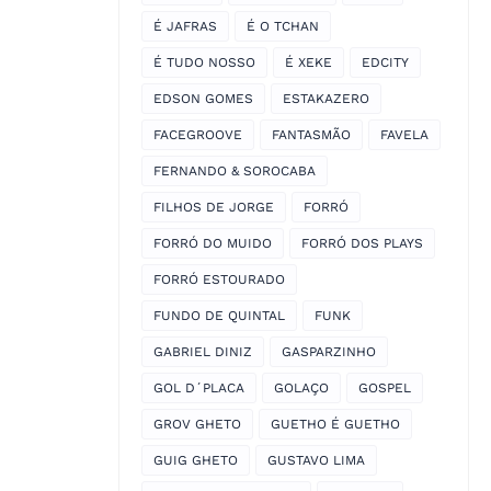
É JAFRAS
É O TCHAN
É TUDO NOSSO
É XEKE
EDCITY
EDSON GOMES
ESTAKAZERO
FACEGROOVE
FANTASMÃO
FAVELA
FERNANDO & SOROCABA
FILHOS DE JORGE
FORRÓ
FORRÓ DO MUIDO
FORRÓ DOS PLAYS
FORRÓ ESTOURADO
FUNDO DE QUINTAL
FUNK
GABRIEL DINIZ
GASPARZINHO
GOL D´PLACA
GOLAÇO
GOSPEL
GROV GHETO
GUETHO É GUETHO
GUIG GHETO
GUSTAVO LIMA