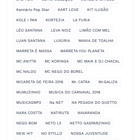
Kannário Pop Star
KART LOVE
KIT ILUSÃO
KOLE I PAN
KORTEZIA
LA FURIA
LÉO SANTANA
LEVA NOIZ
LIMÃO COM MEL
LUAN SANTANA
LUXÚRIA
MANIA DE TOALHA
MARRETA É MASSA
MARRETA YOU PLANETA
MC ANITTA
MC KORINGA
MC MAIK E DJ CHACAL
MC NALDO
MC NEGO DO BOREL
MICARETA DE FEIRA 2016
Mr. CATRA
Mr.GALIZA
MUMUZINHO
MUSICA DO CARNAVAL 2016
MUSICASMP3
Na NET
NA PEGADA DO GUETTO
NARA COSTTA
NATIRUTS
NAVARANDA
NEGO BOM
NETO LX
NETTO GASPARZINHO
NEW HIT
NO STYLLO
NOSSA JUVENTUDE