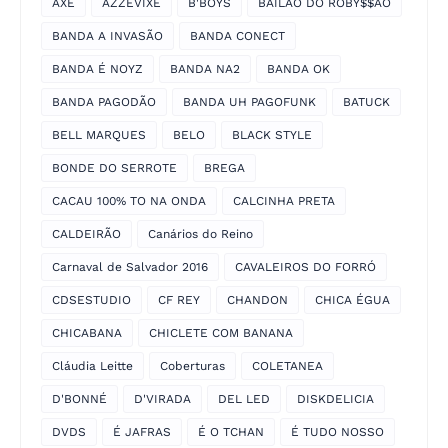
AXÉ
AZZEVIXE
B'BOYS
BAILÃO DO ROBY$$ÃO
BANDA A INVASÃO
BANDA CONECT
BANDA É NOYZ
BANDA NA2
BANDA OK
BANDA PAGODÃO
BANDA UH PAGOFUNK
BATUCK
BELL MARQUES
BELO
BLACK STYLE
BONDE DO SERROTE
BREGA
CACAU 100% TO NA ONDA
CALCINHA PRETA
CALDEIRÃO
Canários do Reino
Carnaval de Salvador 2016
CAVALEIROS DO FORRÓ
CDSESTUDIO
CF REY
CHANDON
CHICA ÉGUA
CHICABANA
CHICLETE COM BANANA
Cláudia Leitte
Coberturas
COLETANEA
D'BONNÉ
D'VIRADA
DEL LED
DISKDELICIA
DVDS
É JAFRAS
É O TCHAN
É TUDO NOSSO