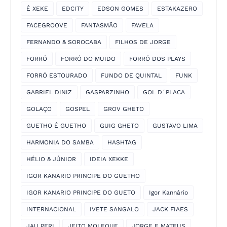
É XEKE
EDCITY
EDSON GOMES
ESTAKAZERO
FACEGROOVE
FANTASMÃO
FAVELA
FERNANDO & SOROCABA
FILHOS DE JORGE
FORRÓ
FORRÓ DO MUIDO
FORRÓ DOS PLAYS
FORRÓ ESTOURADO
FUNDO DE QUINTAL
FUNK
GABRIEL DINIZ
GASPARZINHO
GOL D´PLACA
GOLAÇO
GOSPEL
GROV GHETO
GUETHO É GUETHO
GUIG GHETO
GUSTAVO LIMA
HARMONIA DO SAMBA
HASHTAG
HÉLIO & JÚNIOR
IDEIA XEKKE
IGOR KANARIO PRINCIPE DO GUETHO
IGOR KANARIO PRINCIPE DO GUETO
Igor Kannário
INTERNACIONAL
IVETE SANGALO
JACK FIAES
JAU PERI
JEITO MOLEQUE
JORGE E MATEUS