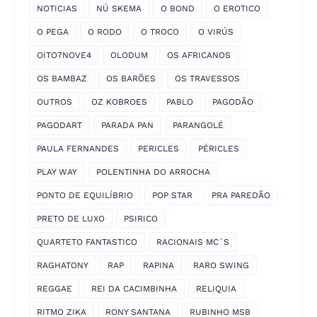
NOTICIAS
NÚ SKEMA
O BOND
O EROTICO
O PEGA
O RODO
O TROCO
O VIRÚS
OITO7NOVE4
OLODUM
OS AFRICANOS
OS BAMBAZ
OS BARÕES
OS TRAVESSOS
OUTROS
OZ KOBROES
PABLO
PAGODÃO
PAGODART
PARADA PAN
PARANGOLÉ
PAULA FERNANDES
PERICLES
PÉRICLES
PLAY WAY
POLENTINHA DO ARROCHA
PONTO DE EQUILÍBRIO
POP STAR
PRA PAREDÃO
PRETO DE LUXO
PSIRICO
QUARTETO FANTASTICO
RACIONAIS MC´S
RAGHATONY
RAP
RAPINA
RARO SWING
REGGAE
REI DA CACIMBINHA
RELIQUIA
RITMO ZIKA
RONY SANTANA
RUBINHO MSB