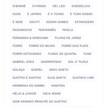
D'BONNÉ
D'VIRADA
DEL LED
DISKDELICIA
DVDS
É JAFRAS
É O TCHAN
É TUDO NOSSO
É XEKE
EDCITY
EDSON GOMES
ESTAKAZERO
FACEGROOVE
FANTASMÃO
FAVELA
FERNANDO & SOROCABA
FILHOS DE JORGE
FORRÓ
FORRÓ DO MUIDO
FORRÓ DOS PLAYS
FORRÓ ESTOURADO
FUNDO DE QUINTAL
FUNK
GABRIEL DINIZ
GASPARZINHO
GOL D´PLACA
GOLAÇO
GOSPEL
GROV GHETO
GUETHO É GUETHO
GUIG GHETO
GUSTAVO LIMA
HARMONIA DO SAMBA
HASHTAG
HÉLIO & JÚNIOR
IDEIA XEKKE
IGOR KANARIO PRINCIPE DO GUETHO