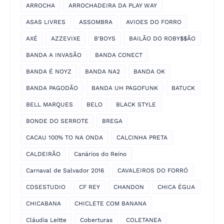
ARROCHA
ARROCHADEIRA DA PLAY WAY
ASAS LIVRES
ASSOMBRA
AVIOES DO FORRO
AXÉ
AZZEVIXE
B'BOYS
BAILÃO DO ROBY$$ÃO
BANDA A INVASÃO
BANDA CONECT
BANDA É NOYZ
BANDA NA2
BANDA OK
BANDA PAGODÃO
BANDA UH PAGOFUNK
BATUCK
BELL MARQUES
BELO
BLACK STYLE
BONDE DO SERROTE
BREGA
CACAU 100% TO NA ONDA
CALCINHA PRETA
CALDEIRÃO
Canários do Reino
Carnaval de Salvador 2016
CAVALEIROS DO FORRÓ
CDSESTUDIO
CF REY
CHANDON
CHICA ÉGUA
CHICABANA
CHICLETE COM BANANA
Cláudia Leitte
Coberturas
COLETANEA