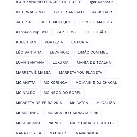
IGOR KANARIO PRINCIPE DO GUETO
Igor Kannário
INTERNACIONAL
IVETE SANGALO
JACK FIAES
JAU PERI
JEITO MOLEQUE
JORGE E MATEUS
Kannário Pop Star
KART LOVE
KIT ILUSÃO
KOLE I PAN
KORTEZIA
LA FURIA
LÉO SANTANA
LEVA NOIZ
LIMÃO COM MEL
LUAN SANTANA
LUXÚRIA
MANIA DE TOALHA
MARRETA É MASSA
MARRETA YOU PLANETA
MC ANITTA
MC KORINGA
MC MAIK E DJ CHACAL
MC NALDO
MC NEGO DO BOREL
MICARETA DE FEIRA 2016
Mr. CATRA
Mr.GALIZA
MUMUZINHO
MUSICA DO CARNAVAL 2016
MUSICASMP3
Na NET
NA PEGADA DO GUETTO
NARA COSTTA
NATIRUTS
NAVARANDA