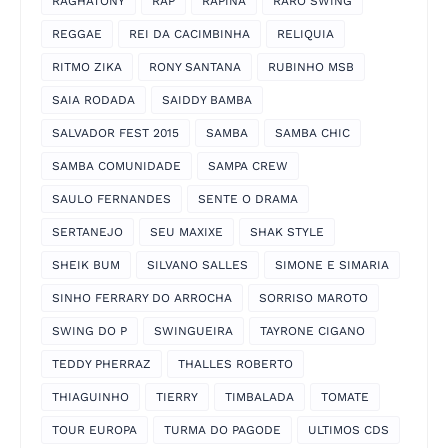
RAGHATONY
RAP
RAPINA
RARO SWING
REGGAE
REI DA CACIMBINHA
RELIQUIA
RITMO ZIKA
RONY SANTANA
RUBINHO MSB
SAIA RODADA
SAIDDY BAMBA
SALVADOR FEST 2015
SAMBA
SAMBA CHIC
SAMBA COMUNIDADE
SAMPA CREW
SAULO FERNANDES
SENTE O DRAMA
SERTANEJO
SEU MAXIXE
SHAK STYLE
SHEIK BUM
SILVANO SALLES
SIMONE E SIMARIA
SINHO FERRARY DO ARROCHA
SORRISO MAROTO
SWING DO P
SWINGUEIRA
TAYRONE CIGANO
TEDDY PHERRAZ
THALLES ROBERTO
THIAGUINHO
TIERRY
TIMBALADA
TOMATE
TOUR EUROPA
TURMA DO PAGODE
ULTIMOS CDS