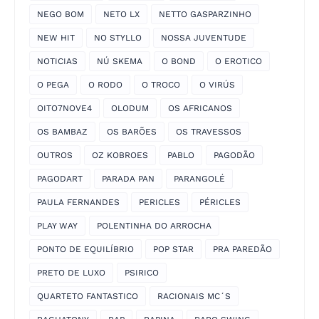
NEGO BOM
NETO LX
NETTO GASPARZINHO
NEW HIT
NO STYLLO
NOSSA JUVENTUDE
NOTICIAS
NÚ SKEMA
O BOND
O EROTICO
O PEGA
O RODO
O TROCO
O VIRÚS
OITO7NOVE4
OLODUM
OS AFRICANOS
OS BAMBAZ
OS BARÕES
OS TRAVESSOS
OUTROS
OZ KOBROES
PABLO
PAGODÃO
PAGODART
PARADA PAN
PARANGOLÉ
PAULA FERNANDES
PERICLES
PÉRICLES
PLAY WAY
POLENTINHA DO ARROCHA
PONTO DE EQUILÍBRIO
POP STAR
PRA PAREDÃO
PRETO DE LUXO
PSIRICO
QUARTETO FANTASTICO
RACIONAIS MC´S