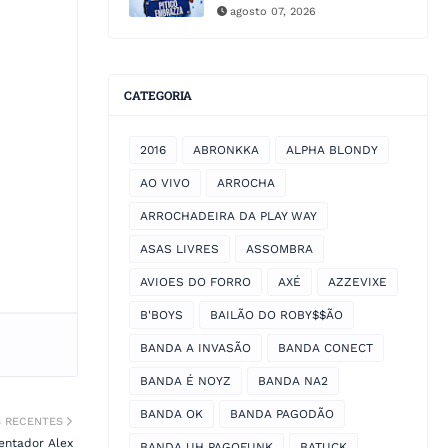
agosto 07, 2026
CATEGORIA
2016
ABRONKKA
ALPHA BLONDY
AO VIVO
ARROCHA
ARROCHADEIRA DA PLAY WAY
ASAS LIVRES
ASSOMBRA
AVIOES DO FORRO
AXÉ
AZZEVIXE
B'BOYS
BAILÃO DO ROBY$$ÃO
BANDA A INVASÃO
BANDA CONECT
BANDA É NOYZ
BANDA NA2
BANDA OK
BANDA PAGODÃO
S RECENTES
entador Alex
BANDA UH PAGOFUNK
BATUCK