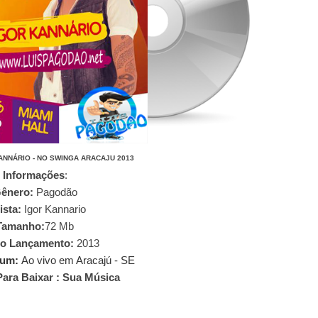
ANNÁRIO - NO SWINGA ARACAJU 2013
Informações
:
ênero:
Pagodão
ista:
Igor Kannario
Tamanho:
7
2
Mb
o Lançamento:
2013
bum:
Ao vivo em Aracajú - SE
Para Baixar : Sua Música