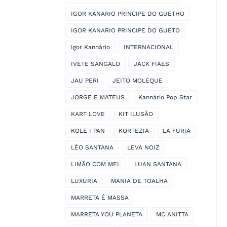
IGOR KANARIO PRINCIPE DO GUETHO
IGOR KANARIO PRINCIPE DO GUETO
Igor Kannário
INTERNACIONAL
IVETE SANGALO
JACK FIAES
JAU PERI
JEITO MOLEQUE
JORGE E MATEUS
Kannário Pop Star
KART LOVE
KIT ILUSÃO
KOLE I PAN
KORTEZIA
LA FURIA
LÉO SANTANA
LEVA NOIZ
LIMÃO COM MEL
LUAN SANTANA
LUXÚRIA
MANIA DE TOALHA
MARRETA É MASSA
MARRETA YOU PLANETA
MC ANITTA