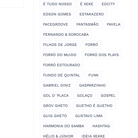
É TUDO NOSSO
É XEKE
EDCITY
EDSON GOMES
ESTAKAZERO
FACEGROOVE
FANTASMÃO
FAVELA
FERNANDO & SOROCABA
FILHOS DE JORGE
FORRÓ
FORRÓ DO MUIDO
FORRÓ DOS PLAYS
FORRÓ ESTOURADO
FUNDO DE QUINTAL
FUNK
GABRIEL DINIZ
GASPARZINHO
GOL D´PLACA
GOLAÇO
GOSPEL
GROV GHETO
GUETHO É GUETHO
GUIG GHETO
GUSTAVO LIMA
HARMONIA DO SAMBA
HASHTAG
HÉLIO & JÚNIOR
IDEIA XEKKE