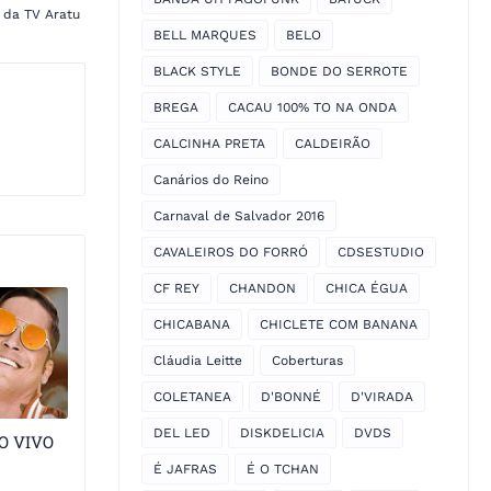
 da TV Aratu
BELL MARQUES
BELO
BLACK STYLE
BONDE DO SERROTE
BREGA
CACAU 100% TO NA ONDA
CALCINHA PRETA
CALDEIRÃO
Canários do Reino
Carnaval de Salvador 2016
CAVALEIROS DO FORRÓ
CDSESTUDIO
CF REY
CHANDON
CHICA ÉGUA
CHICABANA
CHICLETE COM BANANA
Cláudia Leitte
Coberturas
COLETANEA
D'BONNÉ
D'VIRADA
DEL LED
DISKDELICIA
DVDS
O VIVO
É JAFRAS
É O TCHAN