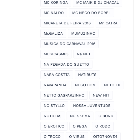
MC KORINGA
MC MAIK E DJ CHACAL
MC NALDO
MC NEGO DO BOREL
MICARETA DE FEIRA 2016
Mr. CATRA
Mr.GALIZA
MUMUZINHO
MUSICA DO CARNAVAL 2016
MUSICASMP3
Na NET
NA PEGADA DO GUETTO
NARA COSTTA
NATIRUTS
NAVARANDA
NEGO BOM
NETO LX
NETTO GASPARZINHO
NEW HIT
NO STYLLO
NOSSA JUVENTUDE
NOTICIAS
NÚ SKEMA
O BOND
O EROTICO
O PEGA
O RODO
O TROCO
O VIRÚS
OITO7NOVE4