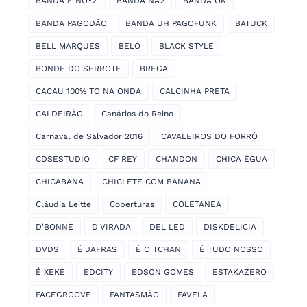
BANDA É NOYZ
BANDA NA2
BANDA OK
BANDA PAGODÃO
BANDA UH PAGOFUNK
BATUCK
BELL MARQUES
BELO
BLACK STYLE
BONDE DO SERROTE
BREGA
CACAU 100% TO NA ONDA
CALCINHA PRETA
CALDEIRÃO
Canários do Reino
Carnaval de Salvador 2016
CAVALEIROS DO FORRÓ
CDSESTUDIO
CF REY
CHANDON
CHICA ÉGUA
CHICABANA
CHICLETE COM BANANA
Cláudia Leitte
Coberturas
COLETANEA
D'BONNÉ
D'VIRADA
DEL LED
DISKDELICIA
DVDS
É JAFRAS
É O TCHAN
É TUDO NOSSO
É XEKE
EDCITY
EDSON GOMES
ESTAKAZERO
FACEGROOVE
FANTASMÃO
FAVELA