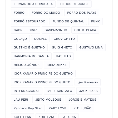
FERNANDO & SOROCABA
FILHOS DE JORGE
FORRÓ
FORRÓ DO MUIDO
FORRÓ DOS PLAYS
FORRÓ ESTOURADO
FUNDO DE QUINTAL
FUNK
GABRIEL DINIZ
GASPARZINHO
GOL D´PLACA
GOLAÇO
GOSPEL
GROV GHETO
GUETHO É GUETHO
GUIG GHETO
GUSTAVO LIMA
HARMONIA DO SAMBA
HASHTAG
HÉLIO & JÚNIOR
IDEIA XEKKE
IGOR KANARIO PRINCIPE DO GUETHO
IGOR KANARIO PRINCIPE DO GUETO
Igor Kannário
INTERNACIONAL
IVETE SANGALO
JACK FIAES
JAU PERI
JEITO MOLEQUE
JORGE E MATEUS
Kannário Pop Star
KART LOVE
KIT ILUSÃO
KOLE I PAN
KORTEZIA
LA FURIA