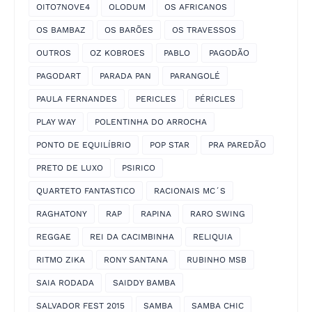
OITO7NOVE4
OLODUM
OS AFRICANOS
OS BAMBAZ
OS BARÕES
OS TRAVESSOS
OUTROS
OZ KOBROES
PABLO
PAGODÃO
PAGODART
PARADA PAN
PARANGOLÉ
PAULA FERNANDES
PERICLES
PÉRICLES
PLAY WAY
POLENTINHA DO ARROCHA
PONTO DE EQUILÍBRIO
POP STAR
PRA PAREDÃO
PRETO DE LUXO
PSIRICO
QUARTETO FANTASTICO
RACIONAIS MC´S
RAGHATONY
RAP
RAPINA
RARO SWING
REGGAE
REI DA CACIMBINHA
RELIQUIA
RITMO ZIKA
RONY SANTANA
RUBINHO MSB
SAIA RODADA
SAIDDY BAMBA
SALVADOR FEST 2015
SAMBA
SAMBA CHIC