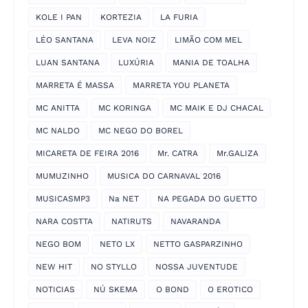
KOLE I PAN
KORTEZIA
LA FURIA
LÉO SANTANA
LEVA NOIZ
LIMÃO COM MEL
LUAN SANTANA
LUXÚRIA
MANIA DE TOALHA
MARRETA É MASSA
MARRETA YOU PLANETA
MC ANITTA
MC KORINGA
MC MAIK E DJ CHACAL
MC NALDO
MC NEGO DO BOREL
MICARETA DE FEIRA 2016
Mr. CATRA
Mr.GALIZA
MUMUZINHO
MUSICA DO CARNAVAL 2016
MUSICASMP3
Na NET
NA PEGADA DO GUETTO
NARA COSTTA
NATIRUTS
NAVARANDA
NEGO BOM
NETO LX
NETTO GASPARZINHO
NEW HIT
NO STYLLO
NOSSA JUVENTUDE
NOTICIAS
NÚ SKEMA
O BOND
O EROTICO