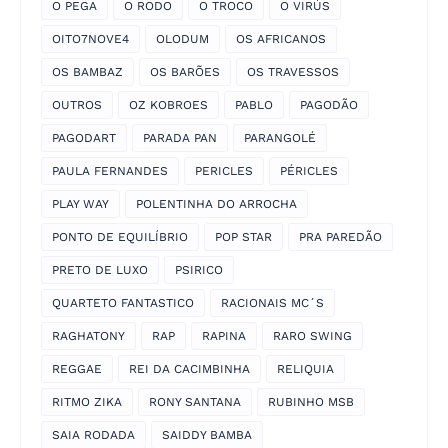
O PEGA
O RODO
O TROCO
O VIRÚS
OITO7NOVE4
OLODUM
OS AFRICANOS
OS BAMBAZ
OS BARÕES
OS TRAVESSOS
OUTROS
OZ KOBROES
PABLO
PAGODÃO
PAGODART
PARADA PAN
PARANGOLÉ
PAULA FERNANDES
PERICLES
PÉRICLES
PLAY WAY
POLENTINHA DO ARROCHA
PONTO DE EQUILÍBRIO
POP STAR
PRA PAREDÃO
PRETO DE LUXO
PSIRICO
QUARTETO FANTASTICO
RACIONAIS MC´S
RAGHATONY
RAP
RAPINA
RARO SWING
REGGAE
REI DA CACIMBINHA
RELIQUIA
RITMO ZIKA
RONY SANTANA
RUBINHO MSB
SAIA RODADA
SAIDDY BAMBA