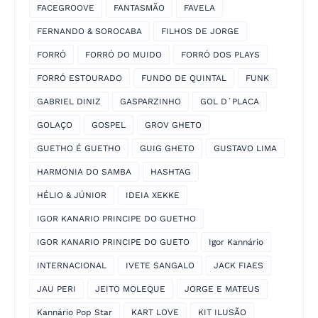
FACEGROOVE
FANTASMÃO
FAVELA
FERNANDO & SOROCABA
FILHOS DE JORGE
FORRÓ
FORRÓ DO MUIDO
FORRÓ DOS PLAYS
FORRÓ ESTOURADO
FUNDO DE QUINTAL
FUNK
GABRIEL DINIZ
GASPARZINHO
GOL D´PLACA
GOLAÇO
GOSPEL
GROV GHETO
GUETHO É GUETHO
GUIG GHETO
GUSTAVO LIMA
HARMONIA DO SAMBA
HASHTAG
HÉLIO & JÚNIOR
IDEIA XEKKE
IGOR KANARIO PRINCIPE DO GUETHO
IGOR KANARIO PRINCIPE DO GUETO
Igor Kannário
INTERNACIONAL
IVETE SANGALO
JACK FIAES
JAU PERI
JEITO MOLEQUE
JORGE E MATEUS
Kannário Pop Star
KART LOVE
KIT ILUSÃO