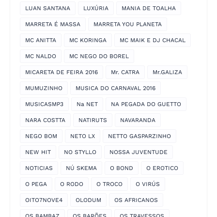
LUAN SANTANA
LUXÚRIA
MANIA DE TOALHA
MARRETA É MASSA
MARRETA YOU PLANETA
MC ANITTA
MC KORINGA
MC MAIK E DJ CHACAL
MC NALDO
MC NEGO DO BOREL
MICARETA DE FEIRA 2016
Mr. CATRA
Mr.GALIZA
MUMUZINHO
MUSICA DO CARNAVAL 2016
MUSICASMP3
Na NET
NA PEGADA DO GUETTO
NARA COSTTA
NATIRUTS
NAVARANDA
NEGO BOM
NETO LX
NETTO GASPARZINHO
NEW HIT
NO STYLLO
NOSSA JUVENTUDE
NOTICIAS
NÚ SKEMA
O BOND
O EROTICO
O PEGA
O RODO
O TROCO
O VIRÚS
OITO7NOVE4
OLODUM
OS AFRICANOS
OS BAMBAZ
OS BARÕES
OS TRAVESSOS