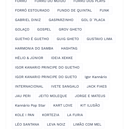
FORRÓ
FORRÓ DO MUIDO
FORRÓ DOS PLAYS
FORRÓ ESTOURADO
FUNDO DE QUINTAL
FUNK
GABRIEL DINIZ
GASPARZINHO
GOL D´PLACA
GOLAÇO
GOSPEL
GROV GHETO
GUETHO É GUETHO
GUIG GHETO
GUSTAVO LIMA
HARMONIA DO SAMBA
HASHTAG
HÉLIO & JÚNIOR
IDEIA XEKKE
IGOR KANARIO PRINCIPE DO GUETHO
IGOR KANARIO PRINCIPE DO GUETO
Igor Kannário
INTERNACIONAL
IVETE SANGALO
JACK FIAES
JAU PERI
JEITO MOLEQUE
JORGE E MATEUS
Kannário Pop Star
KART LOVE
KIT ILUSÃO
KOLE I PAN
KORTEZIA
LA FURIA
LÉO SANTANA
LEVA NOIZ
LIMÃO COM MEL