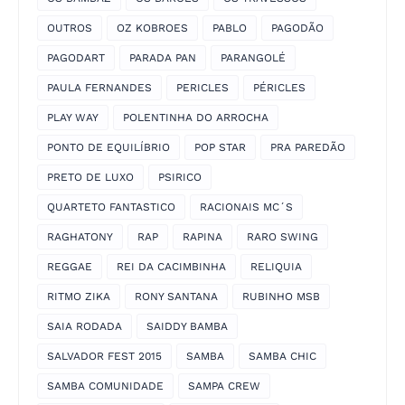
OUTROS
OZ KOBROES
PABLO
PAGODÃO
PAGODART
PARADA PAN
PARANGOLÉ
PAULA FERNANDES
PERICLES
PÉRICLES
PLAY WAY
POLENTINHA DO ARROCHA
PONTO DE EQUILÍBRIO
POP STAR
PRA PAREDÃO
PRETO DE LUXO
PSIRICO
QUARTETO FANTASTICO
RACIONAIS MC´S
RAGHATONY
RAP
RAPINA
RARO SWING
REGGAE
REI DA CACIMBINHA
RELIQUIA
RITMO ZIKA
RONY SANTANA
RUBINHO MSB
SAIA RODADA
SAIDDY BAMBA
SALVADOR FEST 2015
SAMBA
SAMBA CHIC
SAMBA COMUNIDADE
SAMPA CREW