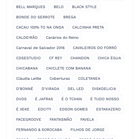
BELL MARQUES
BELO
BLACK STYLE
BONDE DO SERROTE
BREGA
CACAU 100% TO NA ONDA
CALCINHA PRETA
CALDEIRÃO
Canários do Reino
Carnaval de Salvador 2016
CAVALEIROS DO FORRÓ
CDSESTUDIO
CF REY
CHANDON
CHICA ÉGUA
CHICABANA
CHICLETE COM BANANA
Cláudia Leitte
Coberturas
COLETANEA
D'BONNÉ
D'VIRADA
DEL LED
DISKDELICIA
DVDS
É JAFRAS
É O TCHAN
É TUDO NOSSO
É XEKE
EDCITY
EDSON GOMES
ESTAKAZERO
FACEGROOVE
FANTASMÃO
FAVELA
FERNANDO & SOROCABA
FILHOS DE JORGE