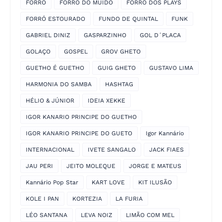
FORRÓ
FORRÓ DO MUIDO
FORRÓ DOS PLAYS
FORRÓ ESTOURADO
FUNDO DE QUINTAL
FUNK
GABRIEL DINIZ
GASPARZINHO
GOL D´PLACA
GOLAÇO
GOSPEL
GROV GHETO
GUETHO É GUETHO
GUIG GHETO
GUSTAVO LIMA
HARMONIA DO SAMBA
HASHTAG
HÉLIO & JÚNIOR
IDEIA XEKKE
IGOR KANARIO PRINCIPE DO GUETHO
IGOR KANARIO PRINCIPE DO GUETO
Igor Kannário
INTERNACIONAL
IVETE SANGALO
JACK FIAES
JAU PERI
JEITO MOLEQUE
JORGE E MATEUS
Kannário Pop Star
KART LOVE
KIT ILUSÃO
KOLE I PAN
KORTEZIA
LA FURIA
LÉO SANTANA
LEVA NOIZ
LIMÃO COM MEL