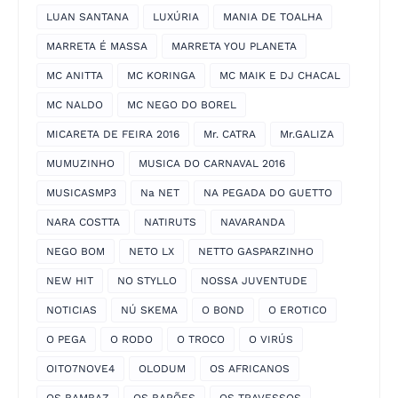
LUAN SANTANA
LUXÚRIA
MANIA DE TOALHA
MARRETA É MASSA
MARRETA YOU PLANETA
MC ANITTA
MC KORINGA
MC MAIK E DJ CHACAL
MC NALDO
MC NEGO DO BOREL
MICARETA DE FEIRA 2016
Mr. CATRA
Mr.GALIZA
MUMUZINHO
MUSICA DO CARNAVAL 2016
MUSICASMP3
Na NET
NA PEGADA DO GUETTO
NARA COSTTA
NATIRUTS
NAVARANDA
NEGO BOM
NETO LX
NETTO GASPARZINHO
NEW HIT
NO STYLLO
NOSSA JUVENTUDE
NOTICIAS
NÚ SKEMA
O BOND
O EROTICO
O PEGA
O RODO
O TROCO
O VIRÚS
OITO7NOVE4
OLODUM
OS AFRICANOS