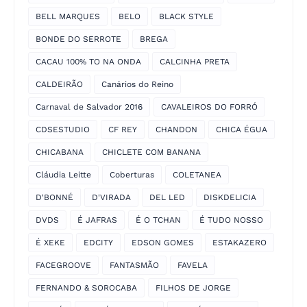
BELL MARQUES
BELO
BLACK STYLE
BONDE DO SERROTE
BREGA
CACAU 100% TO NA ONDA
CALCINHA PRETA
CALDEIRÃO
Canários do Reino
Carnaval de Salvador 2016
CAVALEIROS DO FORRÓ
CDSESTUDIO
CF REY
CHANDON
CHICA ÉGUA
CHICABANA
CHICLETE COM BANANA
Cláudia Leitte
Coberturas
COLETANEA
D'BONNÉ
D'VIRADA
DEL LED
DISKDELICIA
DVDS
É JAFRAS
É O TCHAN
É TUDO NOSSO
É XEKE
EDCITY
EDSON GOMES
ESTAKAZERO
FACEGROOVE
FANTASMÃO
FAVELA
FERNANDO & SOROCABA
FILHOS DE JORGE