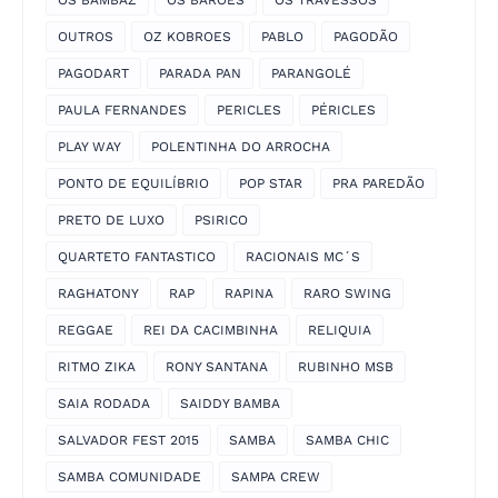
OS BAMBAZ
OS BARÕES
OS TRAVESSOS
OUTROS
OZ KOBROES
PABLO
PAGODÃO
PAGODART
PARADA PAN
PARANGOLÉ
PAULA FERNANDES
PERICLES
PÉRICLES
PLAY WAY
POLENTINHA DO ARROCHA
PONTO DE EQUILÍBRIO
POP STAR
PRA PAREDÃO
PRETO DE LUXO
PSIRICO
QUARTETO FANTASTICO
RACIONAIS MC´S
RAGHATONY
RAP
RAPINA
RARO SWING
REGGAE
REI DA CACIMBINHA
RELIQUIA
RITMO ZIKA
RONY SANTANA
RUBINHO MSB
SAIA RODADA
SAIDDY BAMBA
SALVADOR FEST 2015
SAMBA
SAMBA CHIC
SAMBA COMUNIDADE
SAMPA CREW