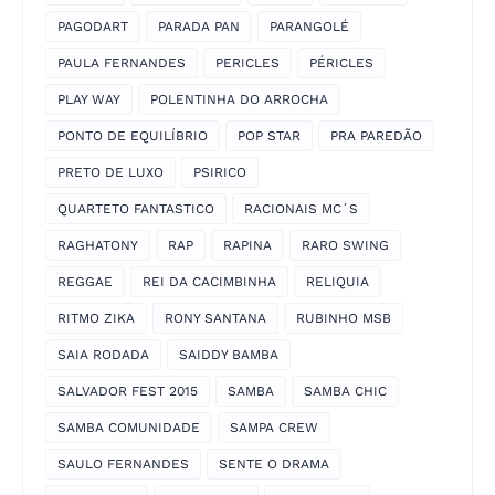
PAGODART
PARADA PAN
PARANGOLÉ
PAULA FERNANDES
PERICLES
PÉRICLES
PLAY WAY
POLENTINHA DO ARROCHA
PONTO DE EQUILÍBRIO
POP STAR
PRA PAREDÃO
PRETO DE LUXO
PSIRICO
QUARTETO FANTASTICO
RACIONAIS MC´S
RAGHATONY
RAP
RAPINA
RARO SWING
REGGAE
REI DA CACIMBINHA
RELIQUIA
RITMO ZIKA
RONY SANTANA
RUBINHO MSB
SAIA RODADA
SAIDDY BAMBA
SALVADOR FEST 2015
SAMBA
SAMBA CHIC
SAMBA COMUNIDADE
SAMPA CREW
SAULO FERNANDES
SENTE O DRAMA