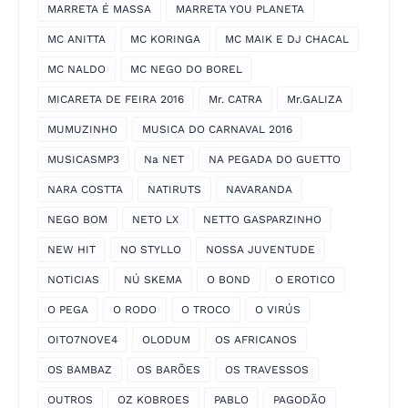
MARRETA É MASSA
MARRETA YOU PLANETA
MC ANITTA
MC KORINGA
MC MAIK E DJ CHACAL
MC NALDO
MC NEGO DO BOREL
MICARETA DE FEIRA 2016
Mr. CATRA
Mr.GALIZA
MUMUZINHO
MUSICA DO CARNAVAL 2016
MUSICASMP3
Na NET
NA PEGADA DO GUETTO
NARA COSTTA
NATIRUTS
NAVARANDA
NEGO BOM
NETO LX
NETTO GASPARZINHO
NEW HIT
NO STYLLO
NOSSA JUVENTUDE
NOTICIAS
NÚ SKEMA
O BOND
O EROTICO
O PEGA
O RODO
O TROCO
O VIRÚS
OITO7NOVE4
OLODUM
OS AFRICANOS
OS BAMBAZ
OS BARÕES
OS TRAVESSOS
OUTROS
OZ KOBROES
PABLO
PAGODÃO