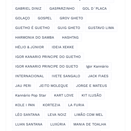
GABRIEL DINIZ
GASPARZINHO
GOL D´PLACA
GOLAÇO
GOSPEL
GROV GHETO
GUETHO É GUETHO
GUIG GHETO
GUSTAVO LIMA
HARMONIA DO SAMBA
HASHTAG
HÉLIO & JÚNIOR
IDEIA XEKKE
IGOR KANARIO PRINCIPE DO GUETHO
IGOR KANARIO PRINCIPE DO GUETO
Igor Kannário
INTERNACIONAL
IVETE SANGALO
JACK FIAES
JAU PERI
JEITO MOLEQUE
JORGE E MATEUS
Kannário Pop Star
KART LOVE
KIT ILUSÃO
KOLE I PAN
KORTEZIA
LA FURIA
LÉO SANTANA
LEVA NOIZ
LIMÃO COM MEL
LUAN SANTANA
LUXÚRIA
MANIA DE TOALHA