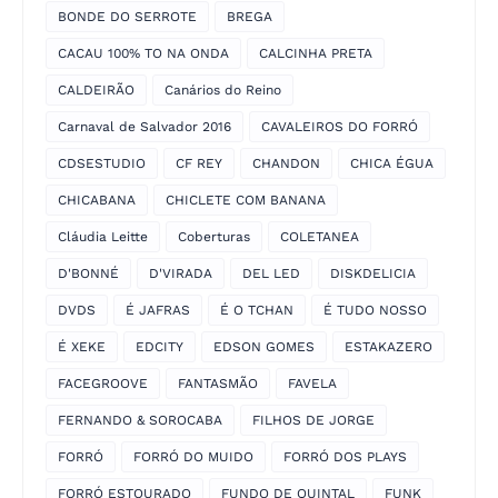
BONDE DO SERROTE
BREGA
CACAU 100% TO NA ONDA
CALCINHA PRETA
CALDEIRÃO
Canários do Reino
Carnaval de Salvador 2016
CAVALEIROS DO FORRÓ
CDSESTUDIO
CF REY
CHANDON
CHICA ÉGUA
CHICABANA
CHICLETE COM BANANA
Cláudia Leitte
Coberturas
COLETANEA
D'BONNÉ
D'VIRADA
DEL LED
DISKDELICIA
DVDS
É JAFRAS
É O TCHAN
É TUDO NOSSO
É XEKE
EDCITY
EDSON GOMES
ESTAKAZERO
FACEGROOVE
FANTASMÃO
FAVELA
FERNANDO & SOROCABA
FILHOS DE JORGE
FORRÓ
FORRÓ DO MUIDO
FORRÓ DOS PLAYS
FORRÓ ESTOURADO
FUNDO DE QUINTAL
FUNK