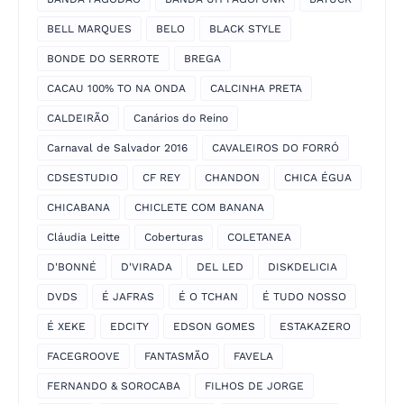
BELL MARQUES
BELO
BLACK STYLE
BONDE DO SERROTE
BREGA
CACAU 100% TO NA ONDA
CALCINHA PRETA
CALDEIRÃO
Canários do Reino
Carnaval de Salvador 2016
CAVALEIROS DO FORRÓ
CDSESTUDIO
CF REY
CHANDON
CHICA ÉGUA
CHICABANA
CHICLETE COM BANANA
Cláudia Leitte
Coberturas
COLETANEA
D'BONNÉ
D'VIRADA
DEL LED
DISKDELICIA
DVDS
É JAFRAS
É O TCHAN
É TUDO NOSSO
É XEKE
EDCITY
EDSON GOMES
ESTAKAZERO
FACEGROOVE
FANTASMÃO
FAVELA
FERNANDO & SOROCABA
FILHOS DE JORGE