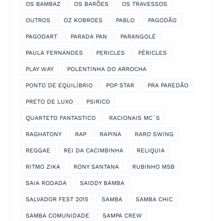
OS BAMBAZ
OS BARÕES
OS TRAVESSOS
OUTROS
OZ KOBROES
PABLO
PAGODÃO
PAGODART
PARADA PAN
PARANGOLÉ
PAULA FERNANDES
PERICLES
PÉRICLES
PLAY WAY
POLENTINHA DO ARROCHA
PONTO DE EQUILÍBRIO
POP STAR
PRA PAREDÃO
PRETO DE LUXO
PSIRICO
QUARTETO FANTASTICO
RACIONAIS MC´S
RAGHATONY
RAP
RAPINA
RARO SWING
REGGAE
REI DA CACIMBINHA
RELIQUIA
RITMO ZIKA
RONY SANTANA
RUBINHO MSB
SAIA RODADA
SAIDDY BAMBA
SALVADOR FEST 2015
SAMBA
SAMBA CHIC
SAMBA COMUNIDADE
SAMPA CREW