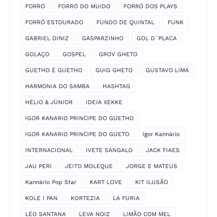
FORRÓ
FORRÓ DO MUIDO
FORRÓ DOS PLAYS
FORRÓ ESTOURADO
FUNDO DE QUINTAL
FUNK
GABRIEL DINIZ
GASPARZINHO
GOL D´PLACA
GOLAÇO
GOSPEL
GROV GHETO
GUETHO É GUETHO
GUIG GHETO
GUSTAVO LIMA
HARMONIA DO SAMBA
HASHTAG
HÉLIO & JÚNIOR
IDEIA XEKKE
IGOR KANARIO PRINCIPE DO GUETHO
IGOR KANARIO PRINCIPE DO GUETO
Igor Kannário
INTERNACIONAL
IVETE SANGALO
JACK FIAES
JAU PERI
JEITO MOLEQUE
JORGE E MATEUS
Kannário Pop Star
KART LOVE
KIT ILUSÃO
KOLE I PAN
KORTEZIA
LA FURIA
LÉO SANTANA
LEVA NOIZ
LIMÃO COM MEL