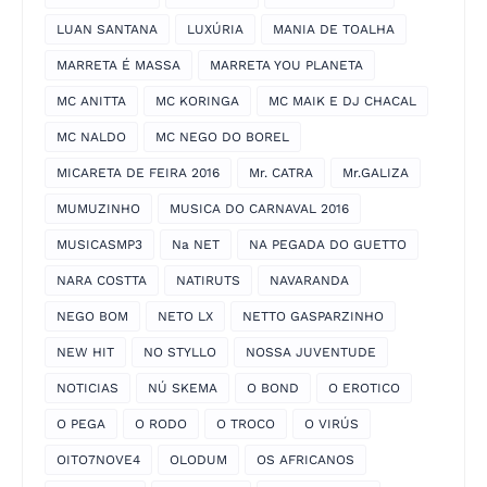
LUAN SANTANA
LUXÚRIA
MANIA DE TOALHA
MARRETA É MASSA
MARRETA YOU PLANETA
MC ANITTA
MC KORINGA
MC MAIK E DJ CHACAL
MC NALDO
MC NEGO DO BOREL
MICARETA DE FEIRA 2016
Mr. CATRA
Mr.GALIZA
MUMUZINHO
MUSICA DO CARNAVAL 2016
MUSICASMP3
Na NET
NA PEGADA DO GUETTO
NARA COSTTA
NATIRUTS
NAVARANDA
NEGO BOM
NETO LX
NETTO GASPARZINHO
NEW HIT
NO STYLLO
NOSSA JUVENTUDE
NOTICIAS
NÚ SKEMA
O BOND
O EROTICO
O PEGA
O RODO
O TROCO
O VIRÚS
OITO7NOVE4
OLODUM
OS AFRICANOS