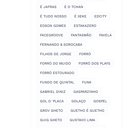
É JAFRAS
É O TCHAN
É TUDO NOSSO
É XEKE
EDCITY
EDSON GOMES
ESTAKAZERO
FACEGROOVE
FANTASMÃO
FAVELA
FERNANDO & SOROCABA
FILHOS DE JORGE
FORRÓ
FORRÓ DO MUIDO
FORRÓ DOS PLAYS
FORRÓ ESTOURADO
FUNDO DE QUINTAL
FUNK
GABRIEL DINIZ
GASPARZINHO
GOL D´PLACA
GOLAÇO
GOSPEL
GROV GHETO
GUETHO É GUETHO
GUIG GHETO
GUSTAVO LIMA