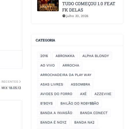
TUDO COMEÇOU 1.0 FEAT
FK DELAS
julho 30, 2026
CATEGORIA
2016
ABRONKKA
ALPHA BLONDY
AO VIVO
ARROCHA
ARROCHADEIRA DA PLAY WAY
S RECENTES
ASAS LIVRES
ASSOMBRA
IX 18.05.13
AVIOES DO FORRO
AXÉ
AZZEVIXE
B'BOYS
BAILÃO DO ROBY$$ÃO
BANDA A INVASÃO
BANDA CONECT
BANDA É NOYZ
BANDA NA2