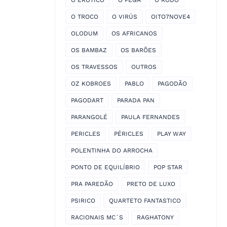
O EROTICO
O PEGA
O RODO
O TROCO
O VIRÚS
OITO7NOVE4
OLODUM
OS AFRICANOS
OS BAMBAZ
OS BARÕES
OS TRAVESSOS
OUTROS
OZ KOBROES
PABLO
PAGODÃO
PAGODART
PARADA PAN
PARANGOLÉ
PAULA FERNANDES
PERICLES
PÉRICLES
PLAY WAY
POLENTINHA DO ARROCHA
PONTO DE EQUILÍBRIO
POP STAR
PRA PAREDÃO
PRETO DE LUXO
PSIRICO
QUARTETO FANTASTICO
RACIONAIS MC´S
RAGHATONY