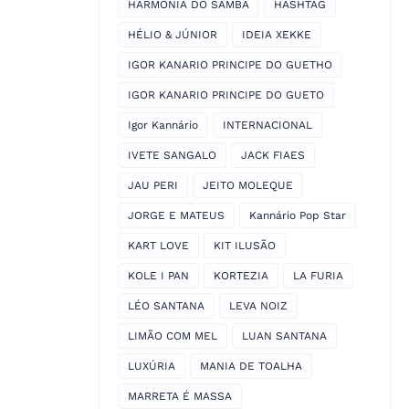
HARMONIA DO SAMBA
HASHTAG
HÉLIO & JÚNIOR
IDEIA XEKKE
IGOR KANARIO PRINCIPE DO GUETHO
IGOR KANARIO PRINCIPE DO GUETO
Igor Kannário
INTERNACIONAL
IVETE SANGALO
JACK FIAES
JAU PERI
JEITO MOLEQUE
JORGE E MATEUS
Kannário Pop Star
KART LOVE
KIT ILUSÃO
KOLE I PAN
KORTEZIA
LA FURIA
LÉO SANTANA
LEVA NOIZ
LIMÃO COM MEL
LUAN SANTANA
LUXÚRIA
MANIA DE TOALHA
MARRETA É MASSA