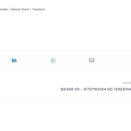
meado + Musicas Novas + Sucessos!)
MAI
BAIXAR CD - OITO7NOVE4 NO TERESINA M