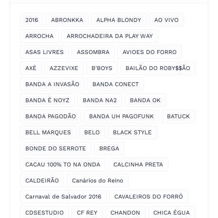
2016
ABRONKKA
ALPHA BLONDY
AO VIVO
ARROCHA
ARROCHADEIRA DA PLAY WAY
ASAS LIVRES
ASSOMBRA
AVIOES DO FORRO
AXÉ
AZZEVIXE
B'BOYS
BAILÃO DO ROBY$$ÃO
BANDA A INVASÃO
BANDA CONECT
BANDA É NOYZ
BANDA NA2
BANDA OK
BANDA PAGODÃO
BANDA UH PAGOFUNK
BATUCK
BELL MARQUES
BELO
BLACK STYLE
BONDE DO SERROTE
BREGA
CACAU 100% TO NA ONDA
CALCINHA PRETA
CALDEIRÃO
Canários do Reino
Carnaval de Salvador 2016
CAVALEIROS DO FORRÓ
CDSESTUDIO
CF REY
CHANDON
CHICA ÉGUA