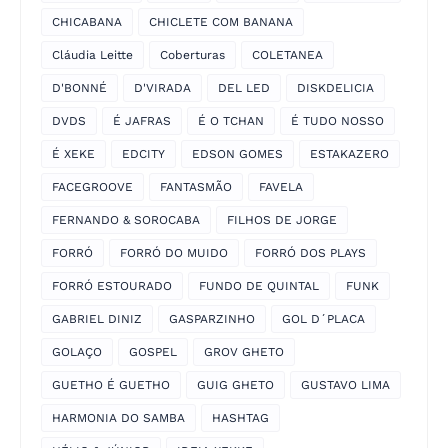
CHICABANA
CHICLETE COM BANANA
Cláudia Leitte
Coberturas
COLETANEA
D'BONNÉ
D'VIRADA
DEL LED
DISKDELICIA
DVDS
É JAFRAS
É O TCHAN
É TUDO NOSSO
É XEKE
EDCITY
EDSON GOMES
ESTAKAZERO
FACEGROOVE
FANTASMÃO
FAVELA
FERNANDO & SOROCABA
FILHOS DE JORGE
FORRÓ
FORRÓ DO MUIDO
FORRÓ DOS PLAYS
FORRÓ ESTOURADO
FUNDO DE QUINTAL
FUNK
GABRIEL DINIZ
GASPARZINHO
GOL D´PLACA
GOLAÇO
GOSPEL
GROV GHETO
GUETHO É GUETHO
GUIG GHETO
GUSTAVO LIMA
HARMONIA DO SAMBA
HASHTAG