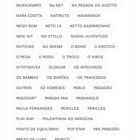
MUSICASMP3
Na NET
NA PEGADA DO GUETTO
NARA COSTTA
NATIRUTS
NAVARANDA
NEGO BOM
NETO LX
NETTO GASPARZINHO
NEW HIT
NO STYLLO
NOSSA JUVENTUDE
NOTICIAS
NÚ SKEMA
O BOND
O EROTICO
O PEGA
O RODO
O TROCO
O VIRÚS
OITO7NOVE4
OLODUM
OS AFRICANOS
OS BAMBAZ
OS BARÕES
OS TRAVESSOS
OUTROS
OZ KOBROES
PABLO
PAGODÃO
PAGODART
PARADA PAN
PARANGOLÉ
PAULA FERNANDES
PERICLES
PÉRICLES
PLAY WAY
POLENTINHA DO ARROCHA
PONTO DE EQUILÍBRIO
POP STAR
PRA PAREDÃO
PRETO DE LUXO
PSIRICO