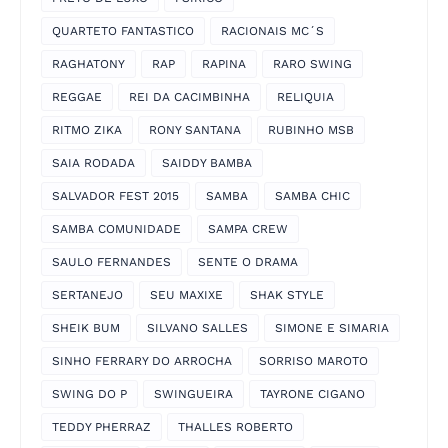
QUARTETO FANTASTICO
RACIONAIS MC´S
RAGHATONY
RAP
RAPINA
RARO SWING
REGGAE
REI DA CACIMBINHA
RELIQUIA
RITMO ZIKA
RONY SANTANA
RUBINHO MSB
SAIA RODADA
SAIDDY BAMBA
SALVADOR FEST 2015
SAMBA
SAMBA CHIC
SAMBA COMUNIDADE
SAMPA CREW
SAULO FERNANDES
SENTE O DRAMA
SERTANEJO
SEU MAXIXE
SHAK STYLE
SHEIK BUM
SILVANO SALLES
SIMONE E SIMARIA
SINHO FERRARY DO ARROCHA
SORRISO MAROTO
SWING DO P
SWINGUEIRA
TAYRONE CIGANO
TEDDY PHERRAZ
THALLES ROBERTO