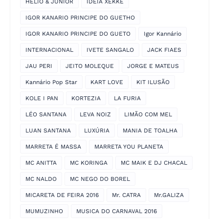
HÉLIO & JÚNIOR
IDEIA XEKKE
IGOR KANARIO PRINCIPE DO GUETHO
IGOR KANARIO PRINCIPE DO GUETO
Igor Kannário
INTERNACIONAL
IVETE SANGALO
JACK FIAES
JAU PERI
JEITO MOLEQUE
JORGE E MATEUS
Kannário Pop Star
KART LOVE
KIT ILUSÃO
KOLE I PAN
KORTEZIA
LA FURIA
LÉO SANTANA
LEVA NOIZ
LIMÃO COM MEL
LUAN SANTANA
LUXÚRIA
MANIA DE TOALHA
MARRETA É MASSA
MARRETA YOU PLANETA
MC ANITTA
MC KORINGA
MC MAIK E DJ CHACAL
MC NALDO
MC NEGO DO BOREL
MICARETA DE FEIRA 2016
Mr. CATRA
Mr.GALIZA
MUMUZINHO
MUSICA DO CARNAVAL 2016