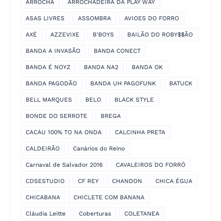
ARROCHA
ARROCHADEIRA DA PLAY WAY
ASAS LIVRES
ASSOMBRA
AVIOES DO FORRO
AXÉ
AZZEVIXE
B'BOYS
BAILÃO DO ROBY$$ÃO
BANDA A INVASÃO
BANDA CONECT
BANDA É NOYZ
BANDA NA2
BANDA OK
BANDA PAGODÃO
BANDA UH PAGOFUNK
BATUCK
BELL MARQUES
BELO
BLACK STYLE
BONDE DO SERROTE
BREGA
CACAU 100% TO NA ONDA
CALCINHA PRETA
CALDEIRÃO
Canários do Reino
Carnaval de Salvador 2016
CAVALEIROS DO FORRÓ
CDSESTUDIO
CF REY
CHANDON
CHICA ÉGUA
CHICABANA
CHICLETE COM BANANA
Cláudia Leitte
Coberturas
COLETANEA