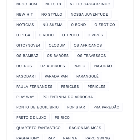
NEGO BOM
NETO LX
NETTO GASPARZINHO
NEW HIT
NO STYLLO
NOSSA JUVENTUDE
NOTICIAS
NÚ SKEMA
O BOND
O EROTICO
O PEGA
O RODO
O TROCO
O VIRÚS
OITO7NOVE4
OLODUM
OS AFRICANOS
OS BAMBAZ
OS BARÕES
OS TRAVESSOS
OUTROS
OZ KOBROES
PABLO
PAGODÃO
PAGODART
PARADA PAN
PARANGOLÉ
PAULA FERNANDES
PERICLES
PÉRICLES
PLAY WAY
POLENTINHA DO ARROCHA
PONTO DE EQUILÍBRIO
POP STAR
PRA PAREDÃO
PRETO DE LUXO
PSIRICO
QUARTETO FANTASTICO
RACIONAIS MC´S
RAGHATONY
RAP
RAPINA
RARO SWING