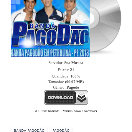
Servidor:
Sua Musica
Faixas:
21
Qualidade:
100%
Tamanho:
(90.97
MB)
Gênero:
Pagode
(CD Todo Nomeado + Musicas Novas + Sucessos!)
BANDA PAGODÃO
PAGODÃO