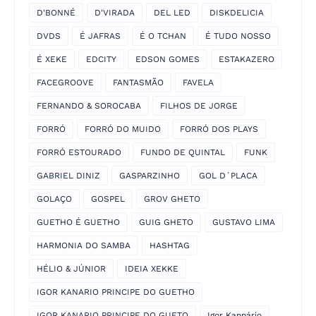
D'BONNÉ
D'VIRADA
DEL LED
DISKDELICIA
DVDS
É JAFRAS
É O TCHAN
É TUDO NOSSO
É XEKE
EDCITY
EDSON GOMES
ESTAKAZERO
FACEGROOVE
FANTASMÃO
FAVELA
FERNANDO & SOROCABA
FILHOS DE JORGE
FORRÓ
FORRÓ DO MUIDO
FORRÓ DOS PLAYS
FORRÓ ESTOURADO
FUNDO DE QUINTAL
FUNK
GABRIEL DINIZ
GASPARZINHO
GOL D´PLACA
GOLAÇO
GOSPEL
GROV GHETO
GUETHO É GUETHO
GUIG GHETO
GUSTAVO LIMA
HARMONIA DO SAMBA
HASHTAG
HÉLIO & JÚNIOR
IDEIA XEKKE
IGOR KANARIO PRINCIPE DO GUETHO
IGOR KANARIO PRINCIPE DO GUETO
Igor Kannário