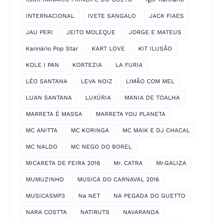
INTERNACIONAL
IVETE SANGALO
JACK FIAES
JAU PERI
JEITO MOLEQUE
JORGE E MATEUS
Kannário Pop Star
KART LOVE
KIT ILUSÃO
KOLE I PAN
KORTEZIA
LA FURIA
LÉO SANTANA
LEVA NOIZ
LIMÃO COM MEL
LUAN SANTANA
LUXÚRIA
MANIA DE TOALHA
MARRETA É MASSA
MARRETA YOU PLANETA
MC ANITTA
MC KORINGA
MC MAIK E DJ CHACAL
MC NALDO
MC NEGO DO BOREL
MICARETA DE FEIRA 2016
Mr. CATRA
Mr.GALIZA
MUMUZINHO
MUSICA DO CARNAVAL 2016
MUSICASMP3
Na NET
NA PEGADA DO GUETTO
NARA COSTTA
NATIRUTS
NAVARANDA