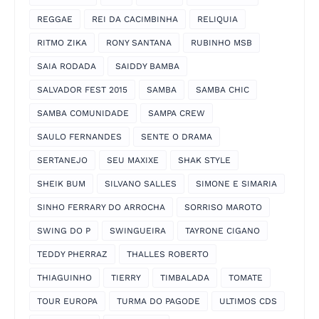
REGGAE
REI DA CACIMBINHA
RELIQUIA
RITMO ZIKA
RONY SANTANA
RUBINHO MSB
SAIA RODADA
SAIDDY BAMBA
SALVADOR FEST 2015
SAMBA
SAMBA CHIC
SAMBA COMUNIDADE
SAMPA CREW
SAULO FERNANDES
SENTE O DRAMA
SERTANEJO
SEU MAXIXE
SHAK STYLE
SHEIK BUM
SILVANO SALLES
SIMONE E SIMARIA
SINHO FERRARY DO ARROCHA
SORRISO MAROTO
SWING DO P
SWINGUEIRA
TAYRONE CIGANO
TEDDY PHERRAZ
THALLES ROBERTO
THIAGUINHO
TIERRY
TIMBALADA
TOMATE
TOUR EUROPA
TURMA DO PAGODE
ULTIMOS CDS