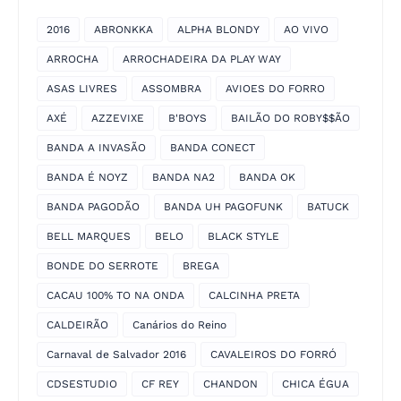
2016
ABRONKKA
ALPHA BLONDY
AO VIVO
ARROCHA
ARROCHADEIRA DA PLAY WAY
ASAS LIVRES
ASSOMBRA
AVIOES DO FORRO
AXÉ
AZZEVIXE
B'BOYS
BAILÃO DO ROBY$$ÃO
BANDA A INVASÃO
BANDA CONECT
BANDA É NOYZ
BANDA NA2
BANDA OK
BANDA PAGODÃO
BANDA UH PAGOFUNK
BATUCK
BELL MARQUES
BELO
BLACK STYLE
BONDE DO SERROTE
BREGA
CACAU 100% TO NA ONDA
CALCINHA PRETA
CALDEIRÃO
Canários do Reino
Carnaval de Salvador 2016
CAVALEIROS DO FORRÓ
CDSESTUDIO
CF REY
CHANDON
CHICA ÉGUA