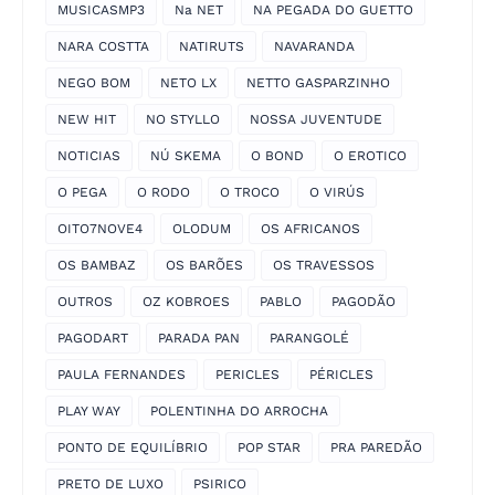
MUSICASMP3
Na NET
NA PEGADA DO GUETTO
NARA COSTTA
NATIRUTS
NAVARANDA
NEGO BOM
NETO LX
NETTO GASPARZINHO
NEW HIT
NO STYLLO
NOSSA JUVENTUDE
NOTICIAS
NÚ SKEMA
O BOND
O EROTICO
O PEGA
O RODO
O TROCO
O VIRÚS
OITO7NOVE4
OLODUM
OS AFRICANOS
OS BAMBAZ
OS BARÕES
OS TRAVESSOS
OUTROS
OZ KOBROES
PABLO
PAGODÃO
PAGODART
PARADA PAN
PARANGOLÉ
PAULA FERNANDES
PERICLES
PÉRICLES
PLAY WAY
POLENTINHA DO ARROCHA
PONTO DE EQUILÍBRIO
POP STAR
PRA PAREDÃO
PRETO DE LUXO
PSIRICO