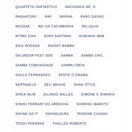
QUARTETO FANTASTICO
RACIONAIS MC´S
RAGHATONY
RAP
RAPINA
RARO SWING
REGGAE
REI DA CACIMBINHA
RELIQUIA
RITMO ZIKA
RONY SANTANA
RUBINHO MSB
SAIA RODADA
SAIDDY BAMBA
SALVADOR FEST 2015
SAMBA
SAMBA CHIC
SAMBA COMUNIDADE
SAMPA CREW
SAULO FERNANDES
SENTE O DRAMA
SERTANEJO
SEU MAXIXE
SHAK STYLE
SHEIK BUM
SILVANO SALLES
SIMONE E SIMARIA
SINHO FERRARY DO ARROCHA
SORRISO MAROTO
SWING DO P
SWINGUEIRA
TAYRONE CIGANO
TEDDY PHERRAZ
THALLES ROBERTO