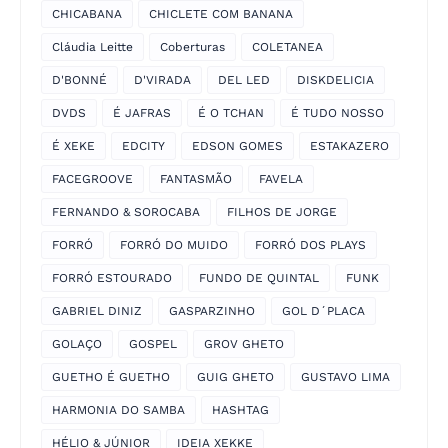
CHICABANA
CHICLETE COM BANANA
Cláudia Leitte
Coberturas
COLETANEA
D'BONNÉ
D'VIRADA
DEL LED
DISKDELICIA
DVDS
É JAFRAS
É O TCHAN
É TUDO NOSSO
É XEKE
EDCITY
EDSON GOMES
ESTAKAZERO
FACEGROOVE
FANTASMÃO
FAVELA
FERNANDO & SOROCABA
FILHOS DE JORGE
FORRÓ
FORRÓ DO MUIDO
FORRÓ DOS PLAYS
FORRÓ ESTOURADO
FUNDO DE QUINTAL
FUNK
GABRIEL DINIZ
GASPARZINHO
GOL D´PLACA
GOLAÇO
GOSPEL
GROV GHETO
GUETHO É GUETHO
GUIG GHETO
GUSTAVO LIMA
HARMONIA DO SAMBA
HASHTAG
HÉLIO & JÚNIOR
IDEIA XEKKE