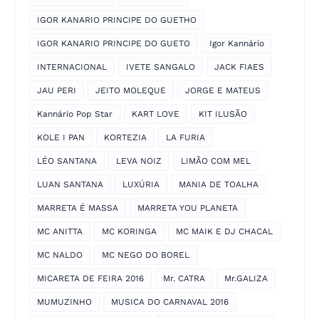
IGOR KANARIO PRINCIPE DO GUETHO
IGOR KANARIO PRINCIPE DO GUETO
Igor Kannário
INTERNACIONAL
IVETE SANGALO
JACK FIAES
JAU PERI
JEITO MOLEQUE
JORGE E MATEUS
Kannário Pop Star
KART LOVE
KIT ILUSÃO
KOLE I PAN
KORTEZIA
LA FURIA
LÉO SANTANA
LEVA NOIZ
LIMÃO COM MEL
LUAN SANTANA
LUXÚRIA
MANIA DE TOALHA
MARRETA É MASSA
MARRETA YOU PLANETA
MC ANITTA
MC KORINGA
MC MAIK E DJ CHACAL
MC NALDO
MC NEGO DO BOREL
MICARETA DE FEIRA 2016
Mr. CATRA
Mr.GALIZA
MUMUZINHO
MUSICA DO CARNAVAL 2016