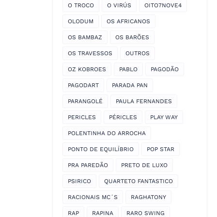
O TROCO
O VIRÚS
OITO7NOVE4
OLODUM
OS AFRICANOS
OS BAMBAZ
OS BARÕES
OS TRAVESSOS
OUTROS
OZ KOBROES
PABLO
PAGODÃO
PAGODART
PARADA PAN
PARANGOLÉ
PAULA FERNANDES
PERICLES
PÉRICLES
PLAY WAY
POLENTINHA DO ARROCHA
PONTO DE EQUILÍBRIO
POP STAR
PRA PAREDÃO
PRETO DE LUXO
PSIRICO
QUARTETO FANTASTICO
RACIONAIS MC´S
RAGHATONY
RAP
RAPINA
RARO SWING