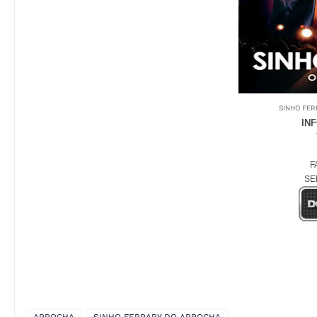
SINHO FER
IN
F
SE