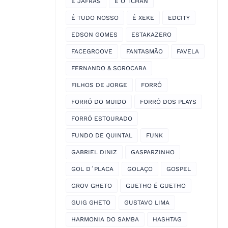
É JAFRAS
É O TCHAN
É TUDO NOSSO
É XEKE
EDCITY
EDSON GOMES
ESTAKAZERO
FACEGROOVE
FANTASMÃO
FAVELA
FERNANDO & SOROCABA
FILHOS DE JORGE
FORRÓ
FORRÓ DO MUIDO
FORRÓ DOS PLAYS
FORRÓ ESTOURADO
FUNDO DE QUINTAL
FUNK
GABRIEL DINIZ
GASPARZINHO
GOL D´PLACA
GOLAÇO
GOSPEL
GROV GHETO
GUETHO É GUETHO
GUIG GHETO
GUSTAVO LIMA
HARMONIA DO SAMBA
HASHTAG