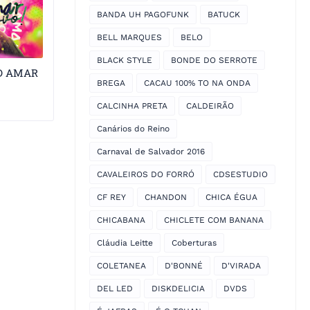
BANDA UH PAGOFUNK
BATUCK
BELL MARQUES
BELO
BLACK STYLE
BONDE DO SERROTE
D AMAR
BREGA
CACAU 100% TO NA ONDA
CALCINHA PRETA
CALDEIRÃO
Canários do Reino
Carnaval de Salvador 2016
CAVALEIROS DO FORRÓ
CDSESTUDIO
CF REY
CHANDON
CHICA ÉGUA
CHICABANA
CHICLETE COM BANANA
Cláudia Leitte
Coberturas
COLETANEA
D'BONNÉ
D'VIRADA
DEL LED
DISKDELICIA
DVDS