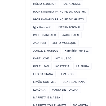
HÉLIO & JÚNIOR
IDEIA XEKKE
IGOR KANARIO PRINCIPE DO GUETHO
IGOR KANARIO PRINCIPE DO GUETO
Igor Kannário
INTERNACIONAL
IVETE SANGALO
JACK FIAES
JAU PERI
JEITO MOLEQUE
JORGE E MATEUS
Kannário Pop Star
KART LOVE
KIT ILUSÃO
KOLE I PAN
KORTEZIA
LA FURIA
LÉO SANTANA
LEVA NOIZ
LIMÃO COM MEL
LUAN SANTANA
LUXÚRIA
MANIA DE TOALHA
MARRETA É MASSA
MARRETA YOU PLANETA
MC ANITTA