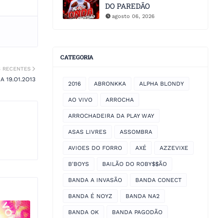
DO PAREDÃO
agosto 06, 2026
CATEGORIA
S RECENTES
 19.O1.2O13
2016
ABRONKKA
ALPHA BLONDY
AO VIVO
ARROCHA
ARROCHADEIRA DA PLAY WAY
ASAS LIVRES
ASSOMBRA
AVIOES DO FORRO
AXÉ
AZZEVIXE
B'BOYS
BAILÃO DO ROBY$$ÃO
BANDA A INVASÃO
BANDA CONECT
BANDA É NOYZ
BANDA NA2
BANDA OK
BANDA PAGODÃO