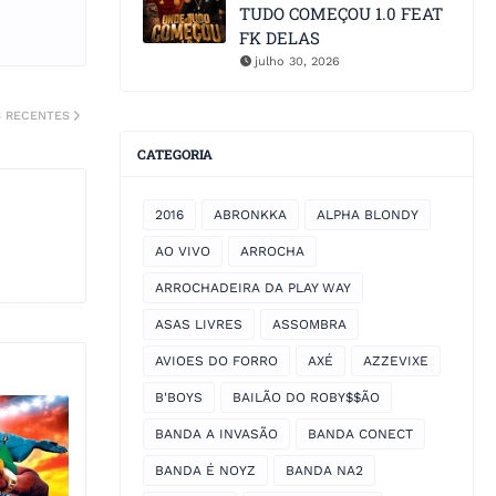
TUDO COMEÇOU 1.0 FEAT
FK DELAS
julho 30, 2026
S RECENTES
CATEGORIA
2016
ABRONKKA
ALPHA BLONDY
AO VIVO
ARROCHA
ARROCHADEIRA DA PLAY WAY
ASAS LIVRES
ASSOMBRA
AVIOES DO FORRO
AXÉ
AZZEVIXE
B'BOYS
BAILÃO DO ROBY$$ÃO
BANDA A INVASÃO
BANDA CONECT
BANDA É NOYZ
BANDA NA2