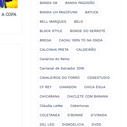
BANDA OK
BANDA PAGODÃO
BANDA UH PAGOFUNK
BATUCK
 A COPA
BELL MARQUES
BELO
BLACK STYLE
BONDE DO SERROTE
BREGA
CACAU 100% TO NA ONDA
CALCINHA PRETA
CALDEIRÃO
Canários do Reino
Carnaval de Salvador 2016
CAVALEIROS DO FORRÓ
CDSESTUDIO
CF REY
CHANDON
CHICA ÉGUA
CHICABANA
CHICLETE COM BANANA
Cláudia Leitte
Coberturas
COLETANEA
D'BONNÉ
D'VIRADA
DEL LED
DISKDELICIA
DVDS