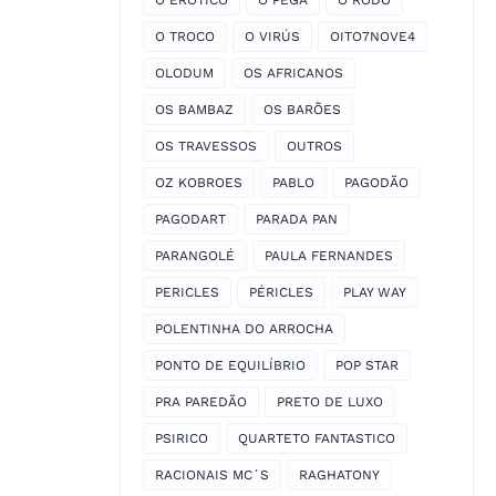
O EROTICO
O PEGA
O RODO
O TROCO
O VIRÚS
OITO7NOVE4
OLODUM
OS AFRICANOS
OS BAMBAZ
OS BARÕES
OS TRAVESSOS
OUTROS
OZ KOBROES
PABLO
PAGODÃO
PAGODART
PARADA PAN
PARANGOLÉ
PAULA FERNANDES
PERICLES
PÉRICLES
PLAY WAY
POLENTINHA DO ARROCHA
PONTO DE EQUILÍBRIO
POP STAR
PRA PAREDÃO
PRETO DE LUXO
PSIRICO
QUARTETO FANTASTICO
RACIONAIS MC´S
RAGHATONY