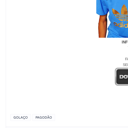
IN
F
SE
GOLAÇO
PAGODÃO