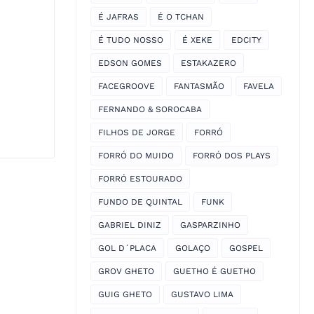
É JAFRAS
É O TCHAN
É TUDO NOSSO
É XEKE
EDCITY
EDSON GOMES
ESTAKAZERO
FACEGROOVE
FANTASMÃO
FAVELA
FERNANDO & SOROCABA
FILHOS DE JORGE
FORRÓ
FORRÓ DO MUIDO
FORRÓ DOS PLAYS
FORRÓ ESTOURADO
FUNDO DE QUINTAL
FUNK
GABRIEL DINIZ
GASPARZINHO
GOL D´PLACA
GOLAÇO
GOSPEL
GROV GHETO
GUETHO É GUETHO
GUIG GHETO
GUSTAVO LIMA