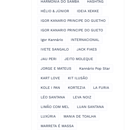
HARMONIA DO SAMBA
HASHTAG
HÉLIO & JÚNIOR
IDEIA XEKKE
IGOR KANARIO PRINCIPE DO GUETHO
IGOR KANARIO PRINCIPE DO GUETO
Igor Kannário
INTERNACIONAL
IVETE SANGALO
JACK FIAES
JAU PERI
JEITO MOLEQUE
JORGE E MATEUS
Kannário Pop Star
KART LOVE
KIT ILUSÃO
KOLE I PAN
KORTEZIA
LA FURIA
LÉO SANTANA
LEVA NOIZ
LIMÃO COM MEL
LUAN SANTANA
LUXÚRIA
MANIA DE TOALHA
MARRETA É MASSA