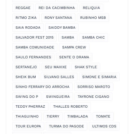
REGGAE
REI DA CACIMBINHA
RELIQUIA
RITMO ZIKA
RONY SANTANA
RUBINHO MSB
SAIA RODADA
SAIDDY BAMBA
SALVADOR FEST 2015
SAMBA
SAMBA CHIC
SAMBA COMUNIDADE
SAMPA CREW
SAULO FERNANDES
SENTE O DRAMA
SERTANEJO
SEU MAXIXE
SHAK STYLE
SHEIK BUM
SILVANO SALLES
SIMONE E SIMARIA
SINHO FERRARY DO ARROCHA
SORRISO MAROTO
SWING DO P
SWINGUEIRA
TAYRONE CIGANO
TEDDY PHERRAZ
THALLES ROBERTO
THIAGUINHO
TIERRY
TIMBALADA
TOMATE
TOUR EUROPA
TURMA DO PAGODE
ULTIMOS CDS