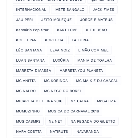
INTERNACIONAL
IVETE SANGALO
JACK FIAES
JAU PERI
JEITO MOLEQUE
JORGE E MATEUS
Kannário Pop Star
KART LOVE
KIT ILUSÃO
KOLE I PAN
KORTEZIA
LA FURIA
LÉO SANTANA
LEVA NOIZ
LIMÃO COM MEL
LUAN SANTANA
LUXÚRIA
MANIA DE TOALHA
MARRETA É MASSA
MARRETA YOU PLANETA
MC ANITTA
MC KORINGA
MC MAIK E DJ CHACAL
MC NALDO
MC NEGO DO BOREL
MICARETA DE FEIRA 2016
Mr. CATRA
Mr.GALIZA
MUMUZINHO
MUSICA DO CARNAVAL 2016
MUSICASMP3
Na NET
NA PEGADA DO GUETTO
NARA COSTTA
NATIRUTS
NAVARANDA