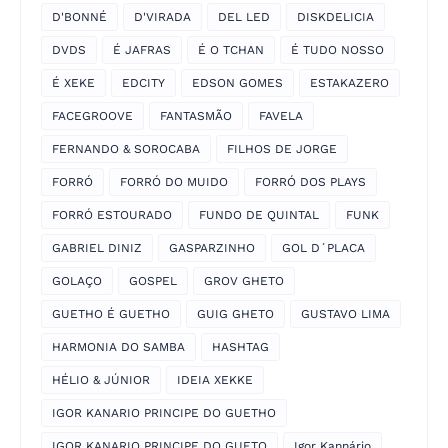
D'BONNÉ
D'VIRADA
DEL LED
DISKDELICIA
DVDS
É JAFRAS
É O TCHAN
É TUDO NOSSO
É XEKE
EDCITY
EDSON GOMES
ESTAKAZERO
FACEGROOVE
FANTASMÃO
FAVELA
FERNANDO & SOROCABA
FILHOS DE JORGE
FORRÓ
FORRÓ DO MUIDO
FORRÓ DOS PLAYS
FORRÓ ESTOURADO
FUNDO DE QUINTAL
FUNK
GABRIEL DINIZ
GASPARZINHO
GOL D´PLACA
GOLAÇO
GOSPEL
GROV GHETO
GUETHO É GUETHO
GUIG GHETO
GUSTAVO LIMA
HARMONIA DO SAMBA
HASHTAG
HÉLIO & JÚNIOR
IDEIA XEKKE
IGOR KANARIO PRINCIPE DO GUETHO
IGOR KANARIO PRINCIPE DO GUETO
Igor Kannário