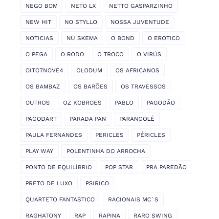
NEGO BOM
NETO LX
NETTO GASPARZINHO
NEW HIT
NO STYLLO
NOSSA JUVENTUDE
NOTICIAS
NÚ SKEMA
O BOND
O EROTICO
O PEGA
O RODO
O TROCO
O VIRÚS
OITO7NOVE4
OLODUM
OS AFRICANOS
OS BAMBAZ
OS BARÕES
OS TRAVESSOS
OUTROS
OZ KOBROES
PABLO
PAGODÃO
PAGODART
PARADA PAN
PARANGOLÉ
PAULA FERNANDES
PERICLES
PÉRICLES
PLAY WAY
POLENTINHA DO ARROCHA
PONTO DE EQUILÍBRIO
POP STAR
PRA PAREDÃO
PRETO DE LUXO
PSIRICO
QUARTETO FANTASTICO
RACIONAIS MC´S
RAGHATONY
RAP
RAPINA
RARO SWING