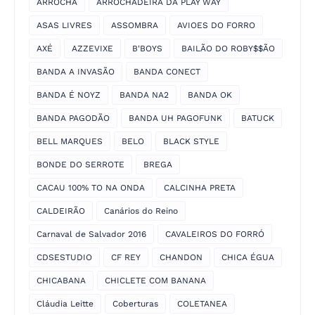
ARROCHA
ARROCHADEIRA DA PLAY WAY
ASAS LIVRES
ASSOMBRA
AVIOES DO FORRO
AXÉ
AZZEVIXE
B'BOYS
BAILÃO DO ROBY$$ÃO
BANDA A INVASÃO
BANDA CONECT
BANDA É NOYZ
BANDA NA2
BANDA OK
BANDA PAGODÃO
BANDA UH PAGOFUNK
BATUCK
BELL MARQUES
BELO
BLACK STYLE
BONDE DO SERROTE
BREGA
CACAU 100% TO NA ONDA
CALCINHA PRETA
CALDEIRÃO
Canários do Reino
Carnaval de Salvador 2016
CAVALEIROS DO FORRÓ
CDSESTUDIO
CF REY
CHANDON
CHICA ÉGUA
CHICABANA
CHICLETE COM BANANA
Cláudia Leitte
Coberturas
COLETANEA