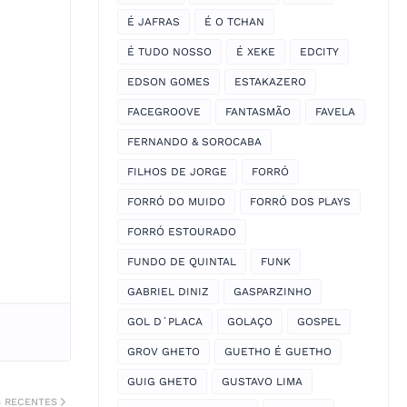
É JAFRAS
É O TCHAN
É TUDO NOSSO
É XEKE
EDCITY
EDSON GOMES
ESTAKAZERO
FACEGROOVE
FANTASMÃO
FAVELA
FERNANDO & SOROCABA
FILHOS DE JORGE
FORRÓ
FORRÓ DO MUIDO
FORRÓ DOS PLAYS
FORRÓ ESTOURADO
FUNDO DE QUINTAL
FUNK
GABRIEL DINIZ
GASPARZINHO
GOL D´PLACA
GOLAÇO
GOSPEL
GROV GHETO
GUETHO É GUETHO
GUIG GHETO
GUSTAVO LIMA
S RECENTES