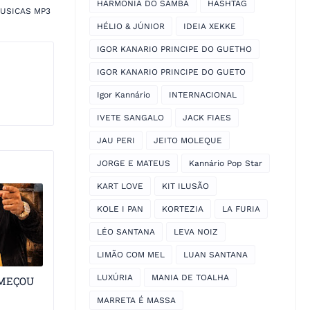
HARMONIA DO SAMBA
HASHTAG
USICAS MP3
HÉLIO & JÚNIOR
IDEIA XEKKE
IGOR KANARIO PRINCIPE DO GUETHO
IGOR KANARIO PRINCIPE DO GUETO
Igor Kannário
INTERNACIONAL
IVETE SANGALO
JACK FIAES
JAU PERI
JEITO MOLEQUE
JORGE E MATEUS
Kannário Pop Star
KART LOVE
KIT ILUSÃO
KOLE I PAN
KORTEZIA
LA FURIA
LÉO SANTANA
LEVA NOIZ
LIMÃO COM MEL
LUAN SANTANA
LUXÚRIA
MANIA DE TOALHA
OMEÇOU
MARRETA É MASSA