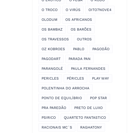
O EROTICO
O PEGA
O RODO
O TROCO
O VIRÚS
OITO7NOVE4
OLODUM
OS AFRICANOS
OS BAMBAZ
OS BARÕES
OS TRAVESSOS
OUTROS
OZ KOBROES
PABLO
PAGODÃO
PAGODART
PARADA PAN
PARANGOLÉ
PAULA FERNANDES
PERICLES
PÉRICLES
PLAY WAY
POLENTINHA DO ARROCHA
PONTO DE EQUILÍBRIO
POP STAR
PRA PAREDÃO
PRETO DE LUXO
PSIRICO
QUARTETO FANTASTICO
RACIONAIS MC´S
RAGHATONY